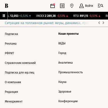
Войти
 Бирж.
12,053
+0,53%
↑
IMOEX
2 289,38
-0,53%
↓
RTSI
891,15
-0,53%
↓
RG
Ситуация на топливном рынке: меры, динамика, прогнозы
Выб
Наши проекты
Подписка
ВЕДЫ
Реклама
Город
РФРИТ
Аналитика
Справочник компаний
Промышленность
Подписка для юр.лиц
Наука
О компании
Здоровье
Редакция
Конференции
Менеджмент