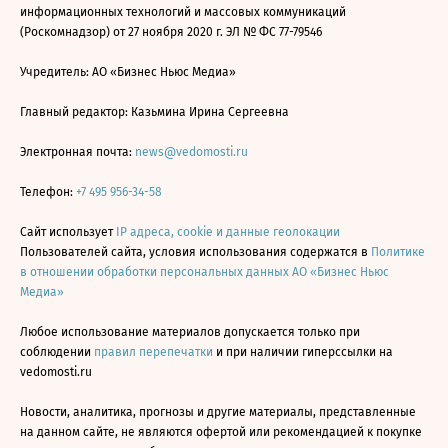
информационных технологий и массовых коммуникаций
(Роскомнадзор) от 27 ноября 2020 г. ЭЛ № ФС 77-79546
Учредитель: АО «Бизнес Ньюс Медиа»
Главный редактор: Казьмина Ирина Сергеевна
Электронная почта:
news@vedomosti.ru
Телефон:
+7 495 956-34-58
Сайт использует
IP адреса, cookie и данные геолокации
Пользователей сайта, условия использования содержатся в
Политике
в отношении обработки персональных данных АО «Бизнес Ньюс
Медиа»
Любое использование материалов допускается только при
соблюдении
правил перепечатки
и при наличии гиперссылки на
vedomosti.ru
Новости, аналитика, прогнозы и другие материалы, представленные
на данном сайте, не являются офертой или рекомендацией к покупке