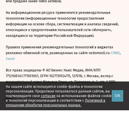
или продаже каких-либо активов.
На информационном ресурсе применяются рекомендательные
технологии (информационные технологии предоставления
информации на основе сбора, систематизации и анализа сведений,
относящихся к предпочтениям пользователей сети «Интернет»,
находящихся на территории Российской Федерации).
Правила применения рекомендательных технологий в виджетах
рекламно-обменной сети, размещенных на сайте vedomosti.ru:
СМИ2
,
24smi
Все права защищены © АО Бизнес Ньюс Медиа, ИНН/КПП
7712108141/771501001, ОГРН 1027739124775, 127018, г. Москва, вн.тер.г.
муниципальный округ Марьина Роща, ул. Полковая, д. 3, стр. 1 1999—
На нашем сайте используются cookie-файлы и технологии
2026
персонализации. Продолжая пользоваться данным сайтом, вы
ОК
подтверждаете свое
согласие
на использование файлов cookie
и технологий персонализации в соответствии с
Политикой в
отношении обработки персональных данных.