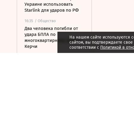
Украине использовать
Starlink для ударов по РФ
16:35
/ Общество
Два человека погибли от
удара БПЛА по
На нашем сайте используются c
многоквартирному дому в
сайтом, вы подтверждаете свое
Керчи
соответствии с
Политикой в отн
16:32
/ Бизнес
Сбор тепличных овощей в
РФ вырос на 3,5% до 1 млн
тонн
16:23
/ Политика
Суд США остановил проект
строительства бального
зала в Белом доме
16:11
/ Политика
СМИ: Иран хочет отмены
санкций США в обмен на