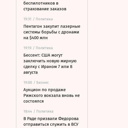
беспилотников в
страхование заказов
19:31
/ Политика
Пентагон закупит лазерные
системы борьбы с дронами
на $400 млн
19:19
/ Политика
Бессент: США могут
заключить новую мирную
сделку с Ираном 7 или 8
августа
19:00
/ Бизнес
Аукцион по продаже
Рижского вокзала вновь не
состоялся
18:44
/ Политика
В Раде призвали Федорова
отправиться служить в ВСУ