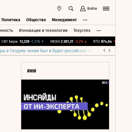
Войти
Политика
Общество
Менеджмент
нность
Инновации и технологии
Техуспех
ть
Политика
Общество
Менеджмент
Y Бирж.
12,239
+1,31%
↑
IMOEX
2 281,31
-0,2%
↓
RTSI
874,64
-1,12%
↓
RGB
ры в Госдуму: каким был и будет российский парламент
Война н
#ИИ