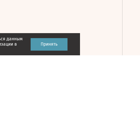
ься данным
Принять
изации в