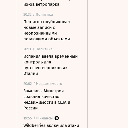
из-за ветропарка
20:32
/ Политика
Пентагон опубликовал
новые записи с
неопознанными
летающими объектами
20:11
/ Политика
Испания ввела временный
контроль для
путешественников из
Италии
20:02
/ Недвижимость
Замглавы Минстроя
сравнил качество
недвижимости в США и
России
19:55
/ Финансы
Wildberries включила атаки