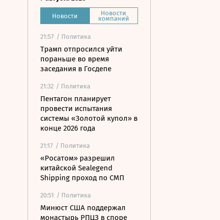
Новости
Новости
компаний
21:57
/ Политика
Трамп отпросился уйти
пораньше во время
заседания в Госдепе
21:32
/ Политика
Пентагон планирует
провести испытания
системы «Золотой купол» в
конце 2026 года
21:17
/ Политика
«Росатом» разрешил
китайской Sealegend
Shipping проход по СМП
20:51
/ Политика
Минюст США поддержал
монастырь РПЦЗ в споре