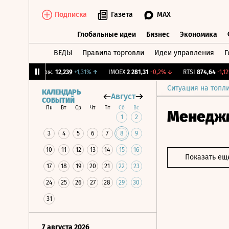
Подписка
Газета
MAX
Глобальные идеи
Бизнес
Экономика
ВЕДЫ
Правила торговли
Идеи управления
Г
Глобальные идеи
Бизнес
Экономик
↓
CNY Бирж.
12,239
+1,31%
↑
IMOEX
2 281,31
-0,2%
↓
RTSI
874,64
-1,12%
Ситуация на топл
КАЛЕНДАРЬ
Август
СОБЫТИЙ
Пн
Вт
Ср
Чт
Пт
Сб
Вс
Менедж
1
2
3
4
5
6
7
8
9
10
11
12
13
14
15
16
Показать ещ
17
18
19
20
21
22
23
24
25
26
27
28
29
30
31
7 августа 2026