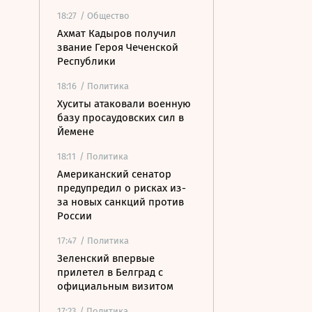
18:27
/ Общество
Ахмат Кадыров получил
звание Героя Чеченской
Республики
18:16
/ Политика
Хуситы атаковали военную
базу просаудовских сил в
Йемене
18:11
/ Политика
Американский сенатор
предупредил о рисках из-
за новых санкций против
России
17:47
/ Политика
Зеленский впервые
прилетел в Белград с
официальным визитом
17:23
/ Политика