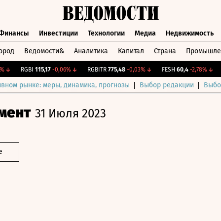
Финансы
Инвестиции
Технологии
Медиа
Недвижимость
ород
Ведомости&
Аналитика
Капитал
Страна
Промышле
а
Финансы
Инвестиции
Технологии
Медиа
Недвижимос
↓
RGBI
115,17
-0,06%
↓
RGBITR
775,48
-0,03%
↓
FESH
60,4
-2,78%
↓
CN
ивном рынке: меры, динамика, прогнозы
Выбор редакции
Выбо
мент
31 Июля 2023
е