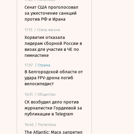
Сенат США проголосовал
за ужесточение санкций
против РФ и Ирана
17:15
/ Стиль жизни
Хорватия отказала
лидерам сборной России в
визах для участия в ЧЕ по
гимнастике
17:07
/
Страна
В Белгородской области от
удара FPV-дрона погиб
велосипедист
16:51
/ Общество
СК возбудил дело против
журналистки Гордеевой за
публикации в Telegram
16:46
/ Политика
The Atlantic: Маск запретил