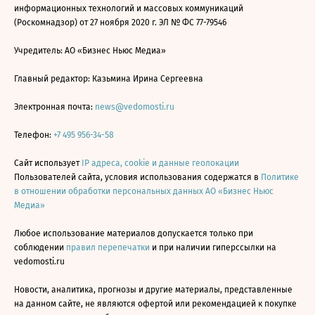
информационных технологий и массовых коммуникаций
(Роскомнадзор) от 27 ноября 2020 г. ЭЛ № ФС 77-79546
Учредитель: АО «Бизнес Ньюс Медиа»
Главный редактор: Казьмина Ирина Сергеевна
Электронная почта:
news@vedomosti.ru
Телефон:
+7 495 956-34-58
Сайт использует
IP адреса, cookie и данные геолокации
Пользователей сайта, условия использования содержатся в
Политике
в отношении обработки персональных данных АО «Бизнес Ньюс
Медиа»
Любое использование материалов допускается только при
соблюдении
правил перепечатки
и при наличии гиперссылки на
vedomosti.ru
Новости, аналитика, прогнозы и другие материалы, представленные
на данном сайте, не являются офертой или рекомендацией к покупке