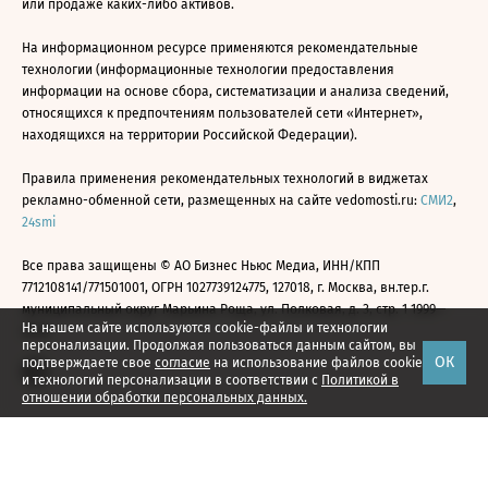
или продаже каких-либо активов.
На информационном ресурсе применяются рекомендательные
технологии (информационные технологии предоставления
информации на основе сбора, систематизации и анализа сведений,
относящихся к предпочтениям пользователей сети «Интернет»,
находящихся на территории Российской Федерации).
Правила применения рекомендательных технологий в виджетах
рекламно-обменной сети, размещенных на сайте vedomosti.ru:
СМИ2
,
24smi
Все права защищены © АО Бизнес Ньюс Медиа, ИНН/КПП
7712108141/771501001, ОГРН 1027739124775, 127018, г. Москва, вн.тер.г.
муниципальный округ Марьина Роща, ул. Полковая, д. 3, стр. 1 1999—
На нашем сайте используются cookie-файлы и технологии
2026
персонализации. Продолжая пользоваться данным сайтом, вы
ОК
подтверждаете свое
согласие
на использование файлов cookie
и технологий персонализации в соответствии с
Политикой в
отношении обработки персональных данных.