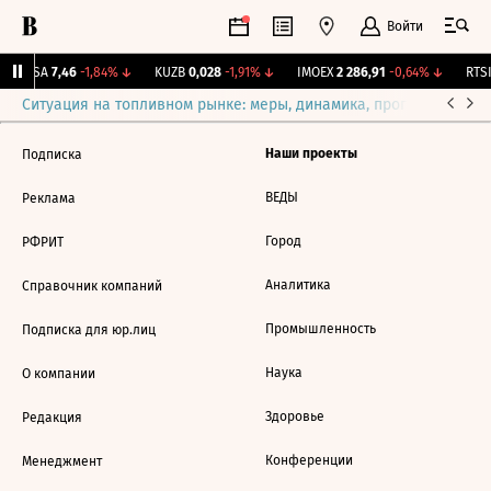
Войти
ARSA
7,46
-1,84%
↓
KUZB
0,028
-1,91%
↓
IMOEX
2 286,91
-0,64%
↓
RTSI
Ситуация на топливном рынке: меры, динамика, прогнозы
Выб
Наши проекты
Подписка
ВЕДЫ
Реклама
Город
РФРИТ
Аналитика
Справочник компаний
Промышленность
Подписка для юр.лиц
Наука
О компании
Здоровье
Редакция
Конференции
Менеджмент