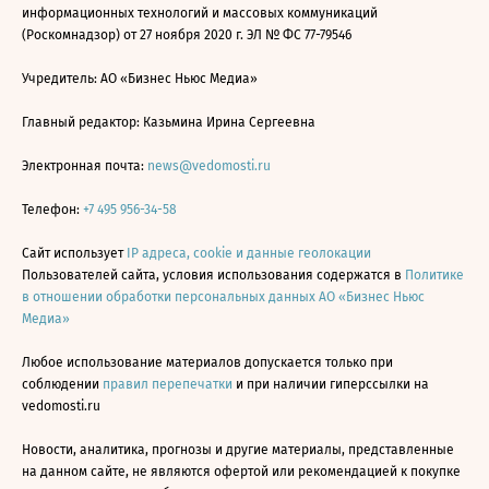
информационных технологий и массовых коммуникаций
(Роскомнадзор) от 27 ноября 2020 г. ЭЛ № ФС 77-79546
Учредитель: АО «Бизнес Ньюс Медиа»
Главный редактор: Казьмина Ирина Сергеевна
Электронная почта:
news@vedomosti.ru
Телефон:
+7 495 956-34-58
Сайт использует
IP адреса, cookie и данные геолокации
Пользователей сайта, условия использования содержатся в
Политике
в отношении обработки персональных данных АО «Бизнес Ньюс
Медиа»
Любое использование материалов допускается только при
соблюдении
правил перепечатки
и при наличии гиперссылки на
vedomosti.ru
Новости, аналитика, прогнозы и другие материалы, представленные
на данном сайте, не являются офертой или рекомендацией к покупке