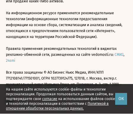
или продаже каких-либо активов.
На информационном ресурсе применяются рекомендательные
технологии (информационные технологии предоставления
информации на основе сбора, систематизации и анализа сведений,
относящихся к предпочтениям пользователей сети «Интернет»,
находящихся на территории Российской Федерации).
Правила применения рекомендательных технологий в виджетах
рекламно-обменной сети, размещенных на сайте vedomosti.ru:
СМИ2
,
24smi
Все права защищены © АО Бизнес Ньюс Медиа, ИНН/КПП
7712108141/771501001, ОГРН 1027739124775, 127018, г. Москва, вн.тер.г.
муниципальный округ Марьина Роща, ул. Полковая, д. 3, стр. 1 1999—
На нашем сайте используются cookie-файлы и технологии
2026
персонализации. Продолжая пользоваться данным сайтом, вы
ОК
подтверждаете свое
согласие
на использование файлов cookie
и технологий персонализации в соответствии с
Политикой в
отношении обработки персональных данных.