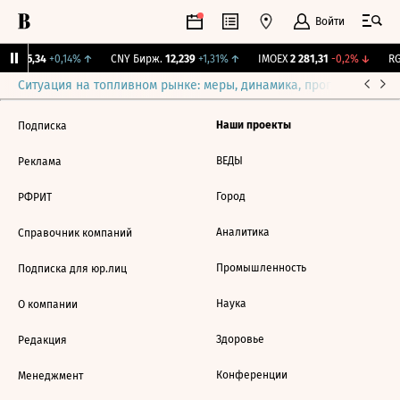
Войти
BI
115,34
+0,14%
↑
CNY Бирж.
12,239
+1,31%
↑
IMOEX
2 281,31
-0,2%
↓
RG
Ситуация на топливном рынке: меры, динамика, прогнозы
Выб
Наши проекты
Подписка
ВЕДЫ
Реклама
Город
РФРИТ
Аналитика
Справочник компаний
Промышленность
Подписка для юр.лиц
Наука
О компании
Здоровье
Редакция
Конференции
Менеджмент