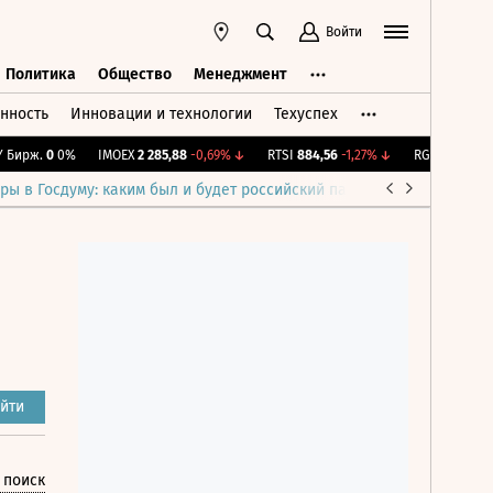
Войти
Политика
Общество
Менеджмент
нность
Инновации и технологии
Техуспех
ть
Политика
Общество
Менеджмент
ирж.
0
0%
IMOEX
2 285,88
-0,69%
↓
RTSI
884,56
-1,27%
↓
RGBI
115,4
+0,1
ры в Госдуму: каким был и будет российский парламент
Война н
йти
 поиск