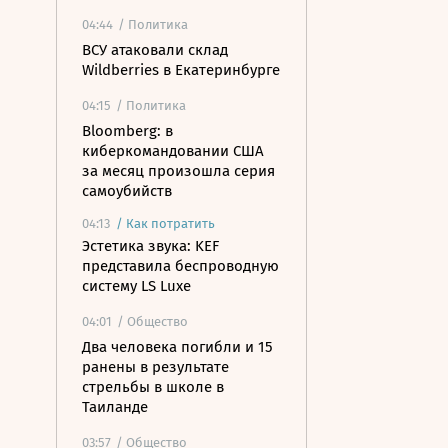
04:44
/ Политика
ВСУ атаковали склад
Wildberries в Екатеринбурге
04:15
/ Политика
Bloomberg: в
киберкомандовании США
за месяц произошла серия
самоубийств
04:13
/
Как потратить
Эстетика звука: KEF
представила беспроводную
систему LS Luxe
04:01
/ Общество
Два человека погибли и 15
ранены в результате
стрельбы в школе в
Таиланде
03:57
/ Общество