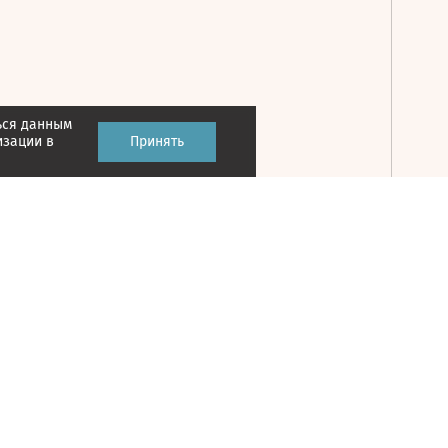
ься данным
Принять
изации в