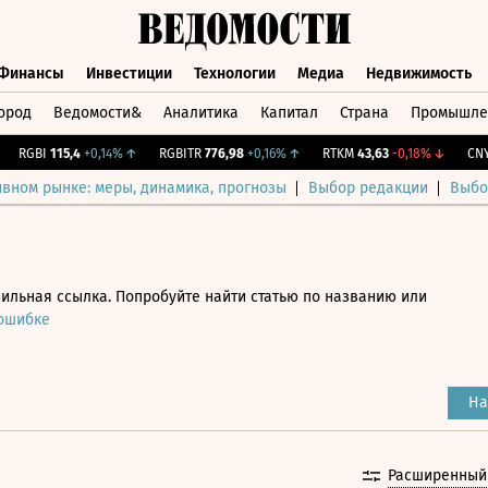
Финансы
Инвестиции
Технологии
Медиа
Недвижимость
ород
Ведомости&
Аналитика
Капитал
Страна
Промышле
а
Финансы
Инвестиции
Технологии
Медиа
Недвижимос
RGBI
115,4
+0,14%
↑
RGBITR
776,98
+0,16%
↑
RTKM
43,63
-0,18%
↓
CNY Б
ивном рынке: меры, динамика, прогнозы
Выбор редакции
Выбо
ильная ссылка. Попробуйте найти статью по названию или
 ошибке
На
Расширенный