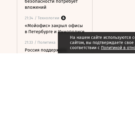
безопасности потребует
вложений
21:34
/ Технологии
«Мойофис» закрыл офисы
в Петербурге и Иннополисе
На нашем сайте используются c
21:33
/ Политика
сайтом, вы подтверждаете свое
соответствии с
Политикой в отн
Россия поддержала
расширение
авиасообщения с
Казахстаном
21:28
/ Недвижимость
Инвестиции в жилье
окупаются в три раза
дольше, чем в
коммерческую
недвижимость
21:27
/ Бизнес
Минфин планирует ввести