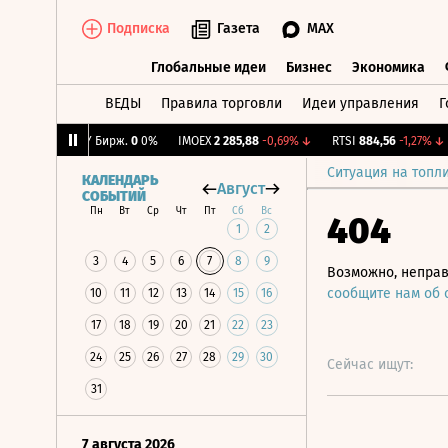
Подписка
Газета
MAX
Глобальные идеи
Бизнес
Экономика
ВЕДЫ
Правила торговли
Идеи управления
Г
Глобальные идеи
Бизнес
Экономик
,18%
↓
CNY Бирж.
0
0%
IMOEX
2 285,88
-0,69%
↓
RTSI
884,56
-1,27%
↓
Ситуация на топл
КАЛЕНДАРЬ
Август
СОБЫТИЙ
Пн
Вт
Ср
Чт
Пт
Сб
Вс
404
1
2
3
4
5
6
7
8
9
Возможно, неправ
сообщите нам об
10
11
12
13
14
15
16
17
18
19
20
21
22
23
24
25
26
27
28
29
30
Сейчас ищут:
31
7 августа 2026