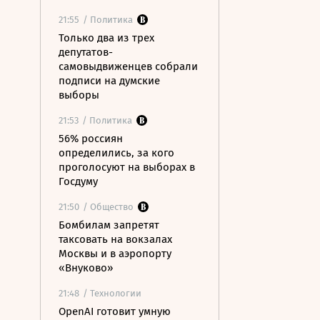
21:55
/ Политика
Только два из трех
депутатов-
самовыдвиженцев собрали
подписи на думские
выборы
21:53
/ Политика
56% россиян
определились, за кого
проголосуют на выборах в
Госдуму
21:50
/ Общество
Бомбилам запретят
таксовать на вокзалах
Москвы и в аэропорту
«Внуково»
21:48
/ Технологии
OpenAI готовит умную