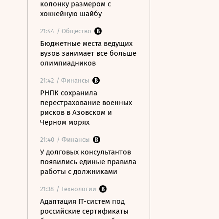
колонку размером с
хоккейную шайбу
21:44
/ Общество
Бюджетные места ведущих
вузов занимает все больше
олимпиадников
21:42
/ Финансы
РНПК сохранила
перестрахование военных
рисков в Азовском и
Черном морях
21:40
/ Финансы
У долговых консультантов
появились единые правила
работы с должниками
21:38
/ Технологии
Адаптация IT-систем под
российские сертификаты