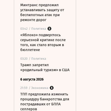
Минтранс предложил
устанавливать защиту от
беспилотных атак при
ремонте дорог
03:42
/ Политика
«Яблоко» подверглось
серьезной критике после
того, как стало вторым в
бюллетене
03:20
/ Политика
Трамп запретил
«родильный туризм» в США
6 августа 2026
21:59
/ Экономика
ТПП предложила изменить
процедуру банкротства для
пострадавших от БПЛА
селлеров