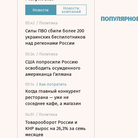
Новости
Новости
компаний
ПОПУЛЯРНО
05:42
/ Политика
Силы ПВО сбили более 200
украинских беспилотников
над регионами России
05:34
/ Политика
США попросили Россию
освободить осужденного
американца Гилмана
05:14
/
Как потратить
Когда главный конкурент
ресторана — уже не
соседнее кафе, а магазин
04:51
/ Политика
Товарооборот России и
КНР вырос на 26,3% за семь
месяцев