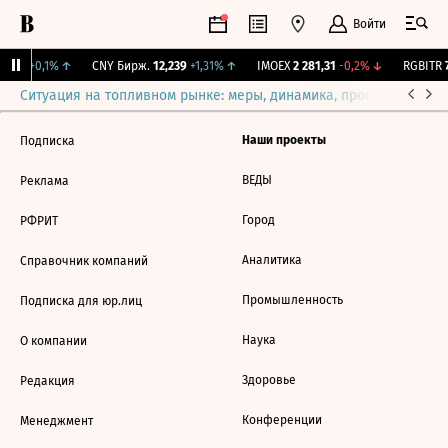
Войти
15,3
+0,1%
↑
CNY Бирж.
12,239
+1,31%
↑
IMOEX
2 281,31
-0,2%
↓
RGBITR
7
Ситуация на топливном рынке: меры, динамика, прогнозы
Выб
Наши проекты
Подписка
ВЕДЫ
Реклама
Город
РФРИТ
Аналитика
Справочник компаний
Промышленность
Подписка для юр.лиц
Наука
О компании
Здоровье
Редакция
Конференции
Менеджмент