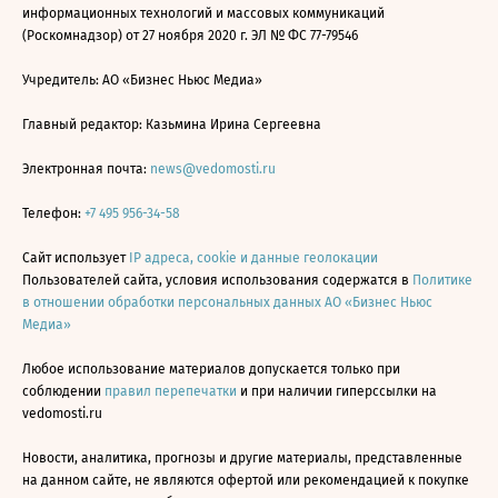
информационных технологий и массовых коммуникаций
(Роскомнадзор) от 27 ноября 2020 г. ЭЛ № ФС 77-79546
Учредитель: АО «Бизнес Ньюс Медиа»
Главный редактор: Казьмина Ирина Сергеевна
Электронная почта:
news@vedomosti.ru
Телефон:
+7 495 956-34-58
Сайт использует
IP адреса, cookie и данные геолокации
Пользователей сайта, условия использования содержатся в
Политике
в отношении обработки персональных данных АО «Бизнес Ньюс
Медиа»
Любое использование материалов допускается только при
соблюдении
правил перепечатки
и при наличии гиперссылки на
vedomosti.ru
Новости, аналитика, прогнозы и другие материалы, представленные
на данном сайте, не являются офертой или рекомендацией к покупке