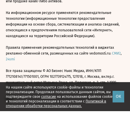
или продаже каких-либо активов.
На информационном ресурсе применяются рекомендательные
технологии (информационные технологии предоставления
информации на основе сбора, систематизации и анализа сведений,
относящихся к предпочтениям пользователей сети «Интернет»,
находящихся на территории Российской Федерации).
Правила применения рекомендательных технологий в виджетах
рекламно-обменной сети, размещенных на сайте vedomosti.ru:
СМИ2
,
24smi
Все права защищены © АО Бизнес Ньюс Медиа, ИНН/КПП
7712108141/771501001, ОГРН 1027739124775, 127018, г. Москва, вн.тер.г.
муниципальный округ Марьина Роща, ул. Полковая, д. 3, стр. 1 1999—
На нашем сайте используются cookie-файлы и технологии
2026
персонализации. Продолжая пользоваться данным сайтом, вы
ОК
подтверждаете свое
согласие
на использование файлов cookie
и технологий персонализации в соответствии с
Политикой в
отношении обработки персональных данных.