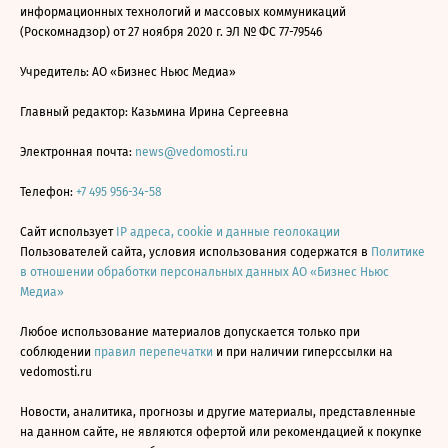
информационных технологий и массовых коммуникаций
(Роскомнадзор) от 27 ноября 2020 г. ЭЛ № ФС 77-79546
Учредитель: АО «Бизнес Ньюс Медиа»
Главный редактор: Казьмина Ирина Сергеевна
Электронная почта:
news@vedomosti.ru
Телефон:
+7 495 956-34-58
Сайт использует
IP адреса, cookie и данные геолокации
Пользователей сайта, условия использования содержатся в
Политике
в отношении обработки персональных данных АО «Бизнес Ньюс
Медиа»
Любое использование материалов допускается только при
соблюдении
правил перепечатки
и при наличии гиперссылки на
vedomosti.ru
Новости, аналитика, прогнозы и другие материалы, представленные
на данном сайте, не являются офертой или рекомендацией к покупке