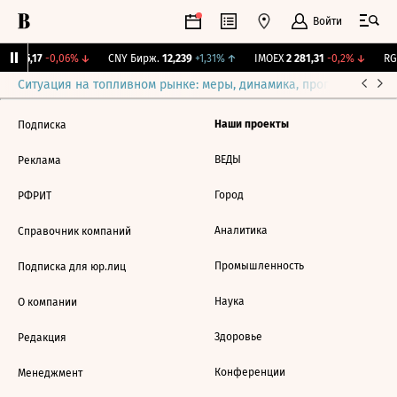
Войти
BI
115,17
-0,06%
↓
CNY Бирж.
12,239
+1,31%
↑
IMOEX
2 281,31
-0,2%
↓
RGB
Ситуация на топливном рынке: меры, динамика, прогнозы
Выб
Наши проекты
Подписка
ВЕДЫ
Реклама
Город
РФРИТ
Аналитика
Справочник компаний
Промышленность
Подписка для юр.лиц
Наука
О компании
Здоровье
Редакция
Конференции
Менеджмент