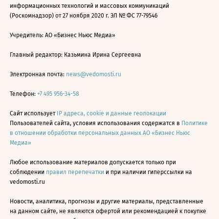
информационных технологий и массовых коммуникаций
(Роскомнадзор) от 27 ноября 2020 г. ЭЛ № ФС 77-79546
Учредитель: АО «Бизнес Ньюс Медиа»
Главный редактор: Казьмина Ирина Сергеевна
Электронная почта:
news@vedomosti.ru
Телефон:
+7 495 956-34-58
Сайт использует
IP адреса, cookie и данные геолокации
Пользователей сайта, условия использования содержатся в
Политике
в отношении обработки персональных данных АО «Бизнес Ньюс
Медиа»
Любое использование материалов допускается только при
соблюдении
правил перепечатки
и при наличии гиперссылки на
vedomosti.ru
Новости, аналитика, прогнозы и другие материалы, представленные
на данном сайте, не являются офертой или рекомендацией к покупке