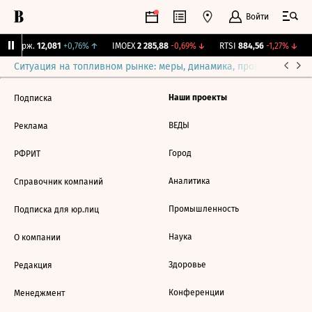
Войти
Y Бирж.
12,081
+0,76%
↑
IMOEX
2 285,88
-0,69%
↓
RTSI
884,56
-1,27%
↓
Ситуация на топливном рынке: меры, динамика, прогнозы
Выб
Наши проекты
Подписка
ВЕДЫ
Реклама
Город
РФРИТ
Аналитика
Справочник компаний
Промышленность
Подписка для юр.лиц
Наука
О компании
Здоровье
Редакция
Конференции
Менеджмент