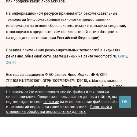
или продаже каких-либо активов.
На информационном ресурсе применяются рекомендательные
технологии (информационные технологии предоставления
информации на основе сбора, систематизации и анализа сведений,
относящихся к предпочтениям пользователей сети «Интернет»,
находящихся на территории Российской Федерации).
Правила применения рекомендательных технологий в виджетах
рекламно-обменной сети, размещенных на сайте vedomosti.ru:
СМИ2
,
24smi
Все права защищены © АО Бизнес Ньюс Медиа, ИНН/КПП
7712108141/771501001, ОГРН 1027739124775, 127018, г. Москва, вн.тер.г.
муниципальный округ Марьина Роща, ул. Полковая, д. 3, стр. 1 1999—
На нашем сайте используются cookie-файлы и технологии
2026
персонализации. Продолжая пользоваться данным сайтом, вы
ОК
подтверждаете свое
согласие
на использование файлов cookie
и технологий персонализации в соответствии с
Политикой в
отношении обработки персональных данных.