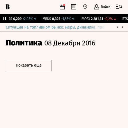
Войти
RGSS
0,209
+2,05%
↑
MRKS
0,393
+1,55%
↑
IMOEX
2 281,31
-0,2%
↓
RTSI
Ситуация на топливном рынке: меры, динамика, прогнозы
Выб
Политика
08 Декабря 2016
Показать еще