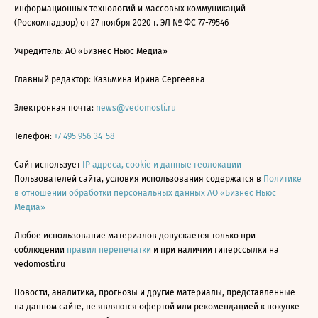
информационных технологий и массовых коммуникаций
(Роскомнадзор) от 27 ноября 2020 г. ЭЛ № ФС 77-79546
Учредитель: АО «Бизнес Ньюс Медиа»
Главный редактор: Казьмина Ирина Сергеевна
Электронная почта:
news@vedomosti.ru
Телефон:
+7 495 956-34-58
Сайт использует
IP адреса, cookie и данные геолокации
Пользователей сайта, условия использования содержатся в
Политике
в отношении обработки персональных данных АО «Бизнес Ньюс
Медиа»
Любое использование материалов допускается только при
соблюдении
правил перепечатки
и при наличии гиперссылки на
vedomosti.ru
Новости, аналитика, прогнозы и другие материалы, представленные
на данном сайте, не являются офертой или рекомендацией к покупке