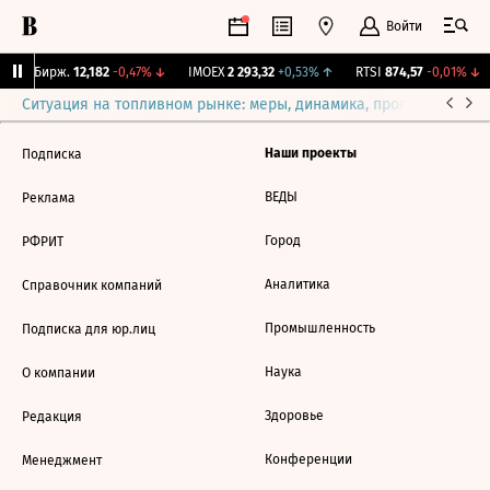
Войти
CNY Бирж.
12,182
-0,47%
↓
IMOEX
2 293,32
+0,53%
↑
RTSI
874,57
-0,01%
↓
Ситуация на топливном рынке: меры, динамика, прогнозы
Выб
Наши проекты
Подписка
ВЕДЫ
Реклама
Город
РФРИТ
Аналитика
Справочник компаний
Промышленность
Подписка для юр.лиц
Наука
О компании
Здоровье
Редакция
Конференции
Менеджмент