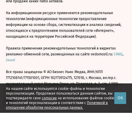
или продаже каких-либо активов.
На информационном ресурсе применяются рекомендательные
технологии (информационные технологии предоставления
информации на основе сбора, систематизации и анализа сведений,
относящихся к предпочтениям пользователей сети «Интернет»,
находящихся на территории Российской Федерации).
Правила применения рекомендательных технологий в виджетах
рекламно-обменной сети, размещенных на сайте vedomosti.ru:
СМИ2
,
24smi
Все права защищены © АО Бизнес Ньюс Медиа, ИНН/КПП
7712108141/771501001, ОГРН 1027739124775, 127018, г. Москва, вн.тер.г.
муниципальный округ Марьина Роща, ул. Полковая, д. 3, стр. 1 1999—
На нашем сайте используются cookie-файлы и технологии
2026
персонализации. Продолжая пользоваться данным сайтом, вы
ОК
подтверждаете свое
согласие
на использование файлов cookie
и технологий персонализации в соответствии с
Политикой в
отношении обработки персональных данных.