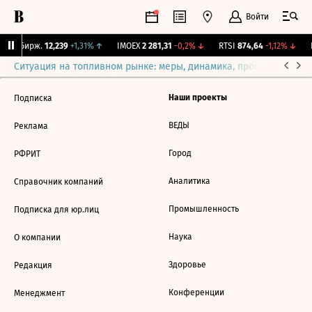
Войти
CNY Бирж.
12,239
+1,31%
↑
IMOEX
2 281,31
-0,2%
↓
RTSI
874,64
-1,12%
↓
R
Ситуация на топливном рынке: меры, динамика, прогнозы
Выб
Наши проекты
Подписка
ВЕДЫ
Реклама
Город
РФРИТ
Аналитика
Справочник компаний
Промышленность
Подписка для юр.лиц
Наука
О компании
Здоровье
Редакция
Конференции
Менеджмент