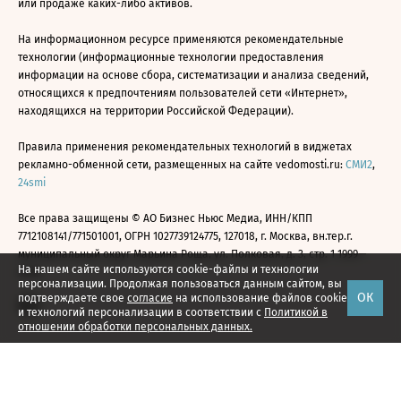
или продаже каких-либо активов.
На информационном ресурсе применяются рекомендательные
технологии (информационные технологии предоставления
информации на основе сбора, систематизации и анализа сведений,
относящихся к предпочтениям пользователей сети «Интернет»,
находящихся на территории Российской Федерации).
Правила применения рекомендательных технологий в виджетах
рекламно-обменной сети, размещенных на сайте vedomosti.ru:
СМИ2
,
24smi
Все права защищены © АО Бизнес Ньюс Медиа, ИНН/КПП
7712108141/771501001, ОГРН 1027739124775, 127018, г. Москва, вн.тер.г.
муниципальный округ Марьина Роща, ул. Полковая, д. 3, стр. 1 1999—
На нашем сайте используются cookie-файлы и технологии
2026
персонализации. Продолжая пользоваться данным сайтом, вы
ОК
подтверждаете свое
согласие
на использование файлов cookie
и технологий персонализации в соответствии с
Политикой в
отношении обработки персональных данных.