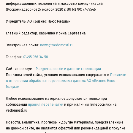
информационных технологий и массовых коммуникаций
(Роскомнадзор) от 27 ноября 2020 г. ЭЛ № ФС 77-79546
Учредитель: АО «Бизнес Ньюс Медиа»
Главный редактор: Казьмина Ирина Сергеевна
Электронная почта:
news@vedomosti.ru
Телефон:
+7 495 956-34-58
Сайт использует
IP адреса, cookie и данные геолокации
Пользователей сайта, условия использования содержатся в
Политике
в отношении обработки персональных данных АО «Бизнес Ньюс
Медиа»
Любое использование материалов допускается только при
соблюдении
правил перепечатки
и при наличии гиперссылки на
vedomosti.ru
Новости, аналитика, прогнозы и другие материалы, представленные
на данном сайте, не являются офертой или рекомендацией к покупке