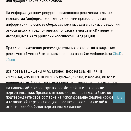
или продаже каких-либо активов.
На информационном ресурсе применяются рекомендательные
технологии (информационные технологии предоставления
информации на основе сбора, систематизации и анализа сведений,
относящихся к предпочтениям пользователей сети «Интернет»,
находящихся на территории Российской Федерации).
Правила применения рекомендательных технологий в виджетах
рекламно-обменной сети, размещенных на сайте vedomosti.ru:
СМИ2
,
24smi
Все права защищены © АО Бизнес Ньюс Медиа, ИНН/КПП
7712108141/771501001, ОГРН 1027739124775, 127018, г. Москва, вн.тер.г.
муниципальный округ Марьина Роща, ул. Полковая, д. 3, стр. 1 1999—
На нашем сайте используются cookie-файлы и технологии
2026
персонализации. Продолжая пользоваться данным сайтом, вы
ОК
подтверждаете свое
согласие
на использование файлов cookie
и технологий персонализации в соответствии с
Политикой в
отношении обработки персональных данных.