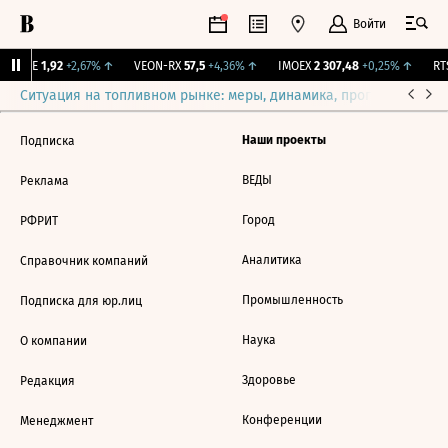
Войти
LIFE
1,92
+2,67%
↑
VEON-RX
57,5
+4,36%
↑
IMOEX
2 307,48
+0,25%
↑
RTS
Ситуация на топливном рынке: меры, динамика, прогнозы
Выб
Наши проекты
Подписка
ВЕДЫ
Реклама
Город
РФРИТ
Аналитика
Справочник компаний
Промышленность
Подписка для юр.лиц
Наука
О компании
Здоровье
Редакция
Конференции
Менеджмент