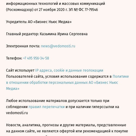
информационных технологий и массовых коммуникаций
(Роскомнадзор) от 27 ноября 2020 г. ЭЛ № ФС 77-79546
Учредитель: АО «Бизнес Ньюс Медиа»
Главный редактор: Казьмина Ирина Сергеевна
Электронная почта:
news@vedomosti.ru
Телефон:
+7 495 956-34-58
Сайт использует
IP адреса, cookie и данные геолокации
Пользователей сайта, условия использования содержатся в
Политике
в отношении обработки персональных данных АО «Бизнес Ньюс
Медиа»
Любое использование материалов допускается только при
соблюдении
правил перепечатки
и при наличии гиперссылки на
vedomosti.ru
Новости, аналитика, прогнозы и другие материалы, представленные
на данном сайте, не являются офертой или рекомендацией к покупке