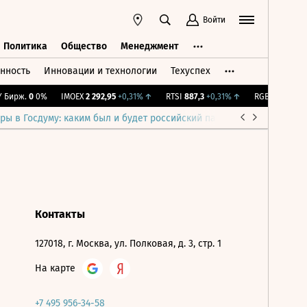
Войти
Политика
Общество
Менеджмент
нность
Инновации и технологии
Техуспех
ть
Политика
Общество
Менеджмент
Бирж.
0
0%
IMOEX
2 292,95
+0,31%
↑
RTSI
887,3
+0,31%
↑
RGBI
115,37
+0,
ры в Госдуму: каким был и будет российский парламент
Война н
Контакты
127018, г. Москва, ул. Полковая, д. 3, стр. 1
На карте
+7 495 956-34-58