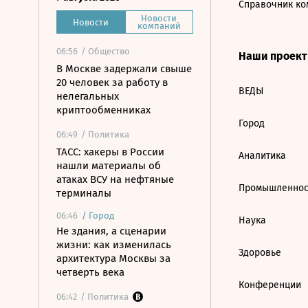
Справочник ко
Новости
Новости
компаний
06:56
/ Общество
Наши проек
В Москве задержали свыше
20 человек за работу в
ВЕДЫ
нелегальных
криптообменниках
Город
06:49
/ Политика
ТАСС: хакеры в России
Аналитика
нашли материалы об
атаках ВСУ на нефтяные
Промышленнос
терминалы
06:46
/
Город
Наука
Не здания, а сценарии
жизни: как изменилась
Здоровье
архитектура Москвы за
четверть века
Конференции
06:42
/ Политика