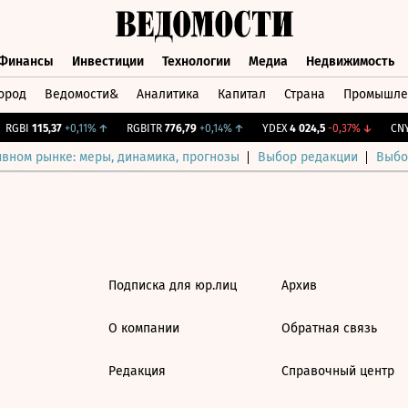
Финансы
Инвестиции
Технологии
Медиа
Недвижимость
ород
Ведомости&
Аналитика
Капитал
Страна
Промышле
а
Финансы
Инвестиции
Технологии
Медиа
Недвижимос
RGBI
115,37
+0,11%
↑
RGBITR
776,79
+0,14%
↑
YDEX
4 024,5
-0,37%
↓
CNY 
ивном рынке: меры, динамика, прогнозы
Выбор редакции
Выбо
Подписка для юр.лиц
Архив
О компании
Обратная связь
Редакция
Справочный центр