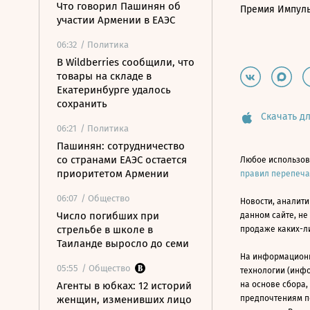
Что говорил Пашинян об
Премия Импул
участии Армении в ЕАЭС
06:32
/ Политика
В Wildberries сообщили, что
товары на складе в
Екатеринбурге удалось
сохранить
Скачать дл
06:21
/ Политика
Пашинян: сотрудничество
со странами ЕАЭС остается
Любое использов
приоритетом Армении
правил перепеч
06:07
/ Общество
Новости, аналити
Число погибших при
данном сайте, не
стрельбе в школе в
продаже каких-л
Таиланде выросло до семи
На информацион
05:55
/ Общество
технологии (инф
Агенты в юбках: 12 историй
на основе сбора,
женщин, изменивших лицо
предпочтениям п