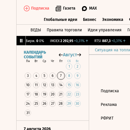
Подписка
Газета
MAX
Глобальные идеи
Бизнес
Экономика
ВЕДЫ
Правила торговли
Идеи управления
Г
Глобальные идеи
Бизнес
Экономик
,37%
↓
CNY Бирж.
0
0%
IMOEX
2 292,95
+0,31%
↑
RTSI
887,3
+0,31%
↑
Ситуация на топл
КАЛЕНДАРЬ
Август
СОБЫТИЙ
Пн
Вт
Ср
Чт
Пт
Сб
Вс
1
2
3
4
5
6
7
8
9
10
11
12
13
14
15
16
Подписка
17
18
19
20
21
22
23
24
25
26
27
28
29
30
Реклама
31
РФРИТ
7 августа 2026