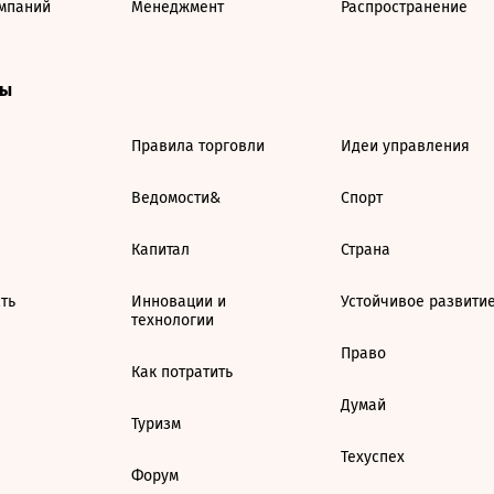
мпаний
Менеджмент
Распространение
ты
Правила торговли
Идеи управления
Ведомости&
Спорт
Капитал
Страна
ть
Инновации и
Устойчивое развити
технологии
Право
Как потратить
Думай
Туризм
Техуспех
Форум