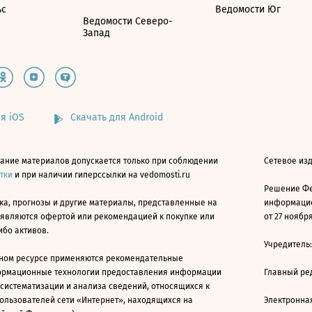
ьс
Ведомости Юг
Ведомости Северо-
Запад
я iOS
Скачать для Android
ание материалов допускается только при соблюдении
Сетевое изд
атки
и при наличии гиперссылки на vedomosti.ru
Решение Фе
ка, прогнозы и другие материалы, представленные на
информацио
 являются офертой или рекомендацией к покупке или
от 27 ноября
ибо активов.
Учредитель
ном ресурсе применяются рекомендательные
ормационные технологии предоставления информации
Главный ре
 систематизации и анализа сведений, относящихся к
ользователей сети «Интернет», находящихся на
Электронна