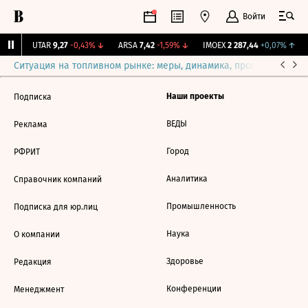
Войти
9%
↑
UTAR
9,27
-0,43%
↓
ARSA
7,42
-1,59%
↓
IMOEX
2 287,44
+0,07%
↑
Ситуация на топливном рынке: меры, динамика, прогнозы
Выб
Наши проекты
Подписка
ВЕДЫ
Реклама
Город
РФРИТ
Аналитика
Справочник компаний
Промышленность
Подписка для юр.лиц
Наука
О компании
Здоровье
Редакция
Конференции
Менеджмент