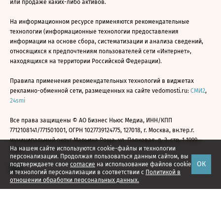
или продаже каких-либо активов.
На информационном ресурсе применяются рекомендательные
технологии (информационные технологии предоставления
информации на основе сбора, систематизации и анализа сведений,
относящихся к предпочтениям пользователей сети «Интернет»,
находящихся на территории Российской Федерации).
Правила применения рекомендательных технологий в виджетах
рекламно-обменной сети, размещенных на сайте vedomosti.ru:
СМИ2
,
24smi
Все права защищены © АО Бизнес Ньюс Медиа, ИНН/КПП
7712108141/771501001, ОГРН 1027739124775, 127018, г. Москва, вн.тер.г.
муниципальный округ Марьина Роща, ул. Полковая, д. 3, стр. 1 1999—
На нашем сайте используются cookie-файлы и технологии
2026
персонализации. Продолжая пользоваться данным сайтом, вы
ОК
подтверждаете свое
согласие
на использование файлов cookie
и технологий персонализации в соответствии с
Политикой в
отношении обработки персональных данных.