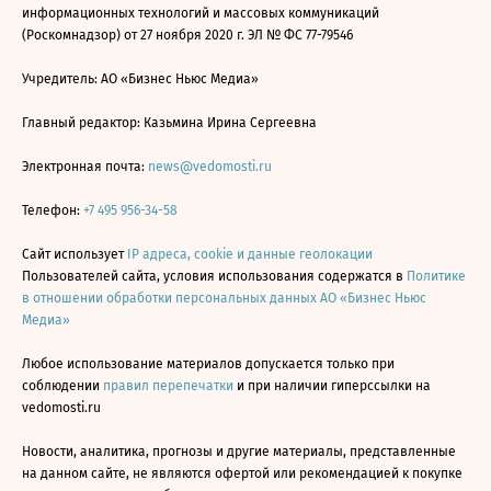
информационных технологий и массовых коммуникаций
(Роскомнадзор) от 27 ноября 2020 г. ЭЛ № ФС 77-79546
Учредитель: АО «Бизнес Ньюс Медиа»
Главный редактор: Казьмина Ирина Сергеевна
Электронная почта:
news@vedomosti.ru
Телефон:
+7 495 956-34-58
Сайт использует
IP адреса, cookie и данные геолокации
Пользователей сайта, условия использования содержатся в
Политике
в отношении обработки персональных данных АО «Бизнес Ньюс
Медиа»
Любое использование материалов допускается только при
соблюдении
правил перепечатки
и при наличии гиперссылки на
vedomosti.ru
Новости, аналитика, прогнозы и другие материалы, представленные
на данном сайте, не являются офертой или рекомендацией к покупке