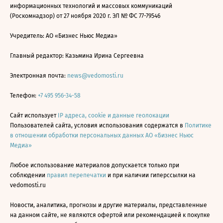
информационных технологий и массовых коммуникаций
(Роскомнадзор) от 27 ноября 2020 г. ЭЛ № ФС 77-79546
Учредитель: АО «Бизнес Ньюс Медиа»
Главный редактор: Казьмина Ирина Сергеевна
Электронная почта:
news@vedomosti.ru
Телефон:
+7 495 956-34-58
Сайт использует
IP адреса, cookie и данные геолокации
Пользователей сайта, условия использования содержатся в
Политике
в отношении обработки персональных данных АО «Бизнес Ньюс
Медиа»
Любое использование материалов допускается только при
соблюдении
правил перепечатки
и при наличии гиперссылки на
vedomosti.ru
Новости, аналитика, прогнозы и другие материалы, представленные
на данном сайте, не являются офертой или рекомендацией к покупке