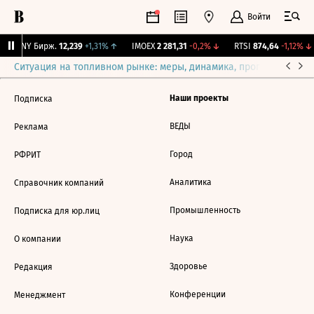
Войти
CNY Бирж.
12,239
+1,31%
↑
IMOEX
2 281,31
-0,2%
↓
RTSI
874,64
-1,12%
↓
Ситуация на топливном рынке: меры, динамика, прогнозы
Выб
Наши проекты
Подписка
ВЕДЫ
Реклама
Город
РФРИТ
Аналитика
Справочник компаний
Промышленность
Подписка для юр.лиц
Наука
О компании
Здоровье
Редакция
Конференции
Менеджмент