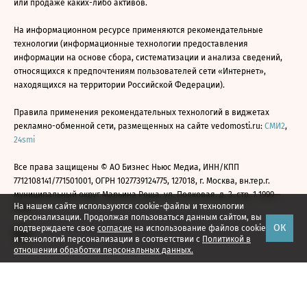
или продаже каких-либо активов.
На информационном ресурсе применяются рекомендательные
технологии (информационные технологии предоставления
информации на основе сбора, систематизации и анализа сведений,
относящихся к предпочтениям пользователей сети «Интернет»,
находящихся на территории Российской Федерации).
Правила применения рекомендательных технологий в виджетах
рекламно-обменной сети, размещенных на сайте vedomosti.ru:
СМИ2
,
24smi
Все права защищены © АО Бизнес Ньюс Медиа, ИНН/КПП
7712108141/771501001, ОГРН 1027739124775, 127018, г. Москва, вн.тер.г.
муниципальный округ Марьина Роща, ул. Полковая, д. 3, стр. 1 1999—
На нашем сайте используются cookie-файлы и технологии
2026
персонализации. Продолжая пользоваться данным сайтом, вы
ОК
подтверждаете свое
согласие
на использование файлов cookie
и технологий персонализации в соответствии с
Политикой в
отношении обработки персональных данных.