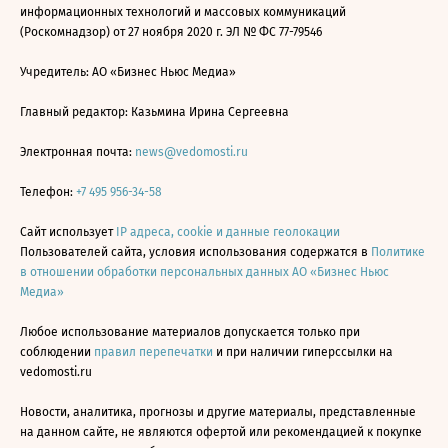
информационных технологий и массовых коммуникаций
(Роскомнадзор) от 27 ноября 2020 г. ЭЛ № ФС 77-79546
Учредитель: АО «Бизнес Ньюс Медиа»
Главный редактор: Казьмина Ирина Сергеевна
Электронная почта:
news@vedomosti.ru
Телефон:
+7 495 956-34-58
Сайт использует
IP адреса, cookie и данные геолокации
Пользователей сайта, условия использования содержатся в
Политике
в отношении обработки персональных данных АО «Бизнес Ньюс
Медиа»
Любое использование материалов допускается только при
соблюдении
правил перепечатки
и при наличии гиперссылки на
vedomosti.ru
Новости, аналитика, прогнозы и другие материалы, представленные
на данном сайте, не являются офертой или рекомендацией к покупке