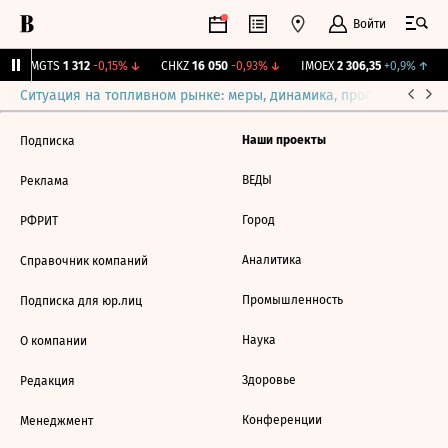
Войти
↑
MGTS
1 312
-0,15%
↓
CHKZ
16 050
-0,93%
↓
IMOEX
2 306,35
+0,9%
↑
Ситуация на топливном рынке: меры, динамика, прогнозы
Выб
Наши проекты
Подписка
ВЕДЫ
Реклама
Город
РФРИТ
Аналитика
Справочник компаний
Промышленность
Подписка для юр.лиц
Наука
О компании
Здоровье
Редакция
Конференции
Менеджмент