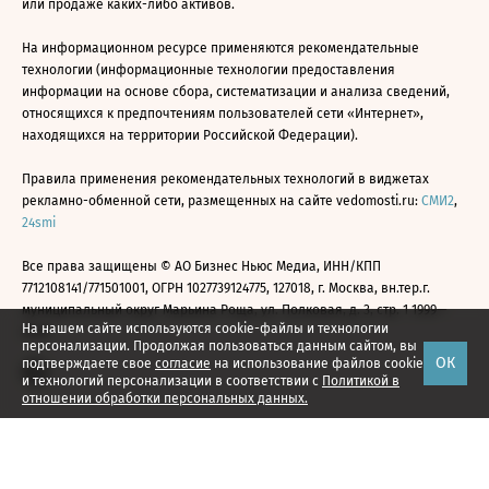
или продаже каких-либо активов.
На информационном ресурсе применяются рекомендательные
технологии (информационные технологии предоставления
информации на основе сбора, систематизации и анализа сведений,
относящихся к предпочтениям пользователей сети «Интернет»,
находящихся на территории Российской Федерации).
Правила применения рекомендательных технологий в виджетах
рекламно-обменной сети, размещенных на сайте vedomosti.ru:
СМИ2
,
24smi
Все права защищены © АО Бизнес Ньюс Медиа, ИНН/КПП
7712108141/771501001, ОГРН 1027739124775, 127018, г. Москва, вн.тер.г.
муниципальный округ Марьина Роща, ул. Полковая, д. 3, стр. 1 1999—
На нашем сайте используются cookie-файлы и технологии
2026
персонализации. Продолжая пользоваться данным сайтом, вы
ОК
подтверждаете свое
согласие
на использование файлов cookie
и технологий персонализации в соответствии с
Политикой в
отношении обработки персональных данных.