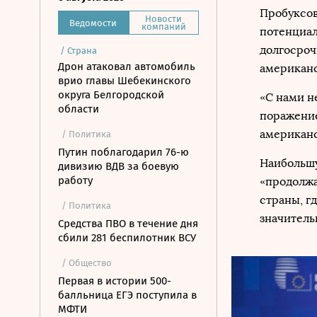
Пробуксов
Новости
Ведомости
компаний
потенциал
долгосроч
/
Страна
Дрон атаковал автомобиль
американс
врио главы Шебекинского
округа Белгородской
«С нами н
области
поражение
американс
/ Политика
Путин поблагодарил 76-ю
Наибольшу
дивизию ВДВ за боевую
работу
«продолжа
страны, г
/ Политика
значитель
Средства ПВО в течение дня
сбили 281 беспилотник ВСУ
/ Общество
Первая в истории 500-
балльница ЕГЭ поступила в
МФТИ