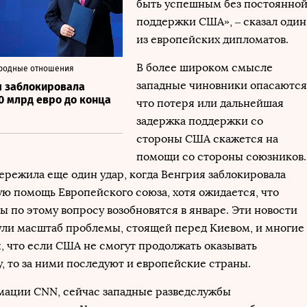
быть успешным без постоянно
поддержки США», – сказал один
из европейских дипломатов.
В более широком смысле
ародные отношения
западные чиновники опасаются
я заблокировала
0 млрд евро до конца
что потеря или дальнейшая
задержка поддержки со
стороны США скажется на
помощи со стороны союзников.
ережила еще один удар, когда Венгрия заблокировала
ю помощь Европейского союза, хотя ожидается, что
ы по этому вопросу возобновятся в январе. Эти новости
ли масштаб проблемы, стоящей перед Киевом, и многие
, что если США не смогут продолжать оказывать
, то за ними последуют и европейские страны.
ации CNN, сейчас западные разведслужбы