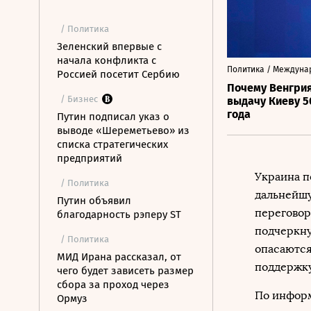
/ Политика
Зеленский впервые с
начала конфликта с
Политика / Междун
Россией посетит Сербию
Почему Венгри
/ Бизнес
выдачу Киеву 5
года
Путин подписал указ о
выводе «Шереметьево» из
списка стратегических
предприятий
Украина п
/ Политика
дальнейшу
Путин объявил
переговор
благодарность рэперу ST
подчеркну
/ Политика
опасаются
МИД Ирана рассказал, от
поддержку
чего будет зависеть размер
сбора за проход через
По информ
Ормуз