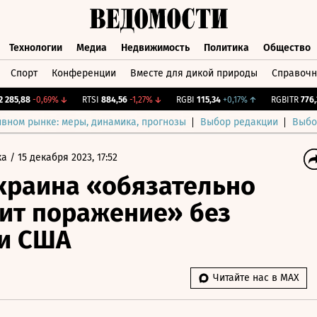
Технологии
Медиа
Недвижимость
Политика
Общество
Спорт
Конференции
Вместе для дикой природы
Справочн
ции
Технологии
Медиа
Недвижимость
Политика
Общест
2 285,88
-0,69%
↓
RTSI
884,56
-1,27%
↓
RGBI
115,34
+0,17%
↑
RGBITR
776
ивном рынке: меры, динамика, прогнозы
Выбор редакции
Выбо
ка
/
15 декабря 2023, 17:52
краина «обязательно
ит поражение» без
и США
Читайте нас в MAX