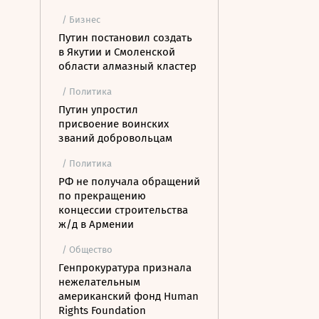
/ Бизнес
Путин постановил создать
в Якутии и Смоленской
области алмазный кластер
/ Политика
Путин упростил
присвоение воинских
званий добровольцам
/ Политика
РФ не получала обращений
по прекращению
концессии строительства
ж/д в Армении
/ Общество
Генпрокуратура признала
нежелательным
американский фонд Human
Rights Foundation