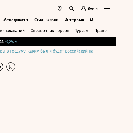
Войти
Менеджмент
Стиль жизни
Интервью
Мнения
Фотогалер
ик компаний
Справочник персон
Туризм
Право
Наука
К
во
Менеджмент
Стиль жизни
Интервью
Мнения
Фотога
,38
+0,2%
↑
ры в Госдуму: каким был и будет российский парламент
Война н