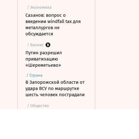
/ Экономика
Сазанов: вопрос о
введении windfall tax для
металлургов не
обсуждается
/ Бизнес
Путин разрешил
приватизацию
«Шереметьево»
/
Страна
В Запорожской области от
удара ВСУ по маршрутке
шесть человек пострадали
/ Общество
В Госдуму внесут проект об
отмене ЕГЭ
/ Инвестиции
Безос продал акции