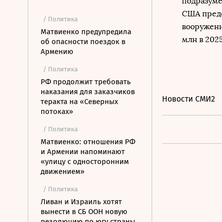
подразуме
США предс
/ Политика
вооружени
Матвиенко предупредила
млн в 2025
об опасности поездок в
Армению
/ Политика
РФ продолжит требовать
наказания для заказчиков
Новости СМИ2
теракта на «Северных
потоках»
/ Политика
Матвиенко: отношения РФ
и Армении напоминают
«улицу с односторонним
движением»
/ Политика
Ливан и Израиль хотят
вынести в СБ ООН новую
резолюцию по югу страны