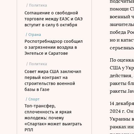
подсчитыв
/ Политика
помощи С
Соглашение о свободной
военный ч
торговле между ЕАЭС и ОАЭ
значитель
вступит в силу 6 октября
победа Ро
/
Страна
но и ката
Роспотребнадзор сообщил
о загрязнении воздуха в
серьезным
Энгельсе и Саратове
По оценка
/ Политика
США у Укр
Совет мира США заключил
действия,
первый контракт на
ракеты бл
строительство военной
базы в Газе
ракеты Jav
/
Спорт
14 декабр
Топ-трансфер,
2024 г. О
сплоченность и яркая
молодежь: почему
Украины в
«Спартак» может выиграть
рамках ин
РПЛ