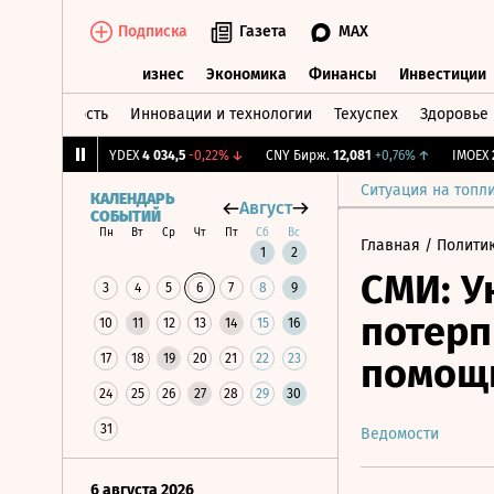
Подписка
Газета
MAX
лобальные идеи
Бизнес
Экономика
Финансы
Инвестиции
омышленность
Инновации и технологии
Техуспех
Здоровье
Глобальные идеи
Бизнес
Экономика
Финансы
Инвести
YDEX
4 034,5
-0,22%
↓
CNY Бирж.
12,081
+0,76%
↑
IMOEX
Ситуация на топл
КАЛЕНДАРЬ
Август
СОБЫТИЙ
Пн
Вт
Ср
Чт
Пт
Сб
Вс
Главная
/
Полити
1
2
СМИ: У
3
4
5
6
7
8
9
потерп
10
11
12
13
14
15
16
помощ
17
18
19
20
21
22
23
24
25
26
27
28
29
30
31
Ведомости
6 августа 2026