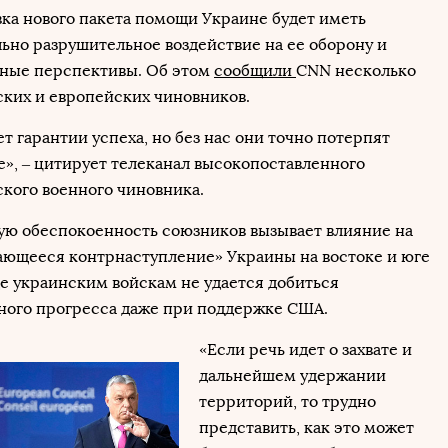
ка нового пакета помощи Украине будет иметь
ьно разрушительное воздействие на ее оборону и
ные перспективы. Об этом
сообщили
CNN несколько
ких и европейских чиновников.
ет гарантии успеха, но без нас они точно потерпят
», – цитирует телеканал высокопоставленного
кого военного чиновника.
ю обеспокоенность союзников вызывает влияние на
ющееся контрнаступление» Украины на востоке и юге
де украинским войскам не удается добиться
ного прогресса даже при поддержке США.
«Если речь идет о захвате и
дальнейшем удержании
территорий, то трудно
представить, как это может