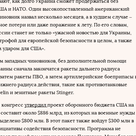
ают, как долго Украина сможет продержаться без
ША и НАТО. Один высокопоставленный американский
иновник назвал несколько месяцев, а в худшем случае –
ное потери или даже поражение к лету. По его словам,
ссии станет не только «ужасной новостью для Украины,
строфой для европейской безопасности в целом, а также
 ударом для США».
м западных чиновников, без дополнительной помощи
аины сначала закончатся ракеты дальнего радиуса
 затем ракеты ПВО, а затем артиллерийские боеприпасы 
ижнего радиуса действия, такие как противотанковые
elin и зенитные ракеты Stinger.
я конгресс
утвердил
проект оборонного бюджета США на
н составит около $886 млрд, из которых на военные нужды
ыделено $800 млн. В этот пакет также войдут $300 млн в
ициативы содействия безопасности. Программа не