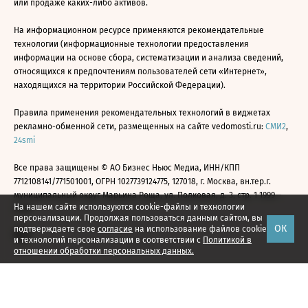
или продаже каких-либо активов.
На информационном ресурсе применяются рекомендательные
технологии (информационные технологии предоставления
информации на основе сбора, систематизации и анализа сведений,
относящихся к предпочтениям пользователей сети «Интернет»,
находящихся на территории Российской Федерации).
Правила применения рекомендательных технологий в виджетах
рекламно-обменной сети, размещенных на сайте vedomosti.ru:
СМИ2
,
24smi
Все права защищены © АО Бизнес Ньюс Медиа, ИНН/КПП
7712108141/771501001, ОГРН 1027739124775, 127018, г. Москва, вн.тер.г.
муниципальный округ Марьина Роща, ул. Полковая, д. 3, стр. 1 1999—
На нашем сайте используются cookie-файлы и технологии
2026
персонализации. Продолжая пользоваться данным сайтом, вы
ОК
подтверждаете свое
согласие
на использование файлов cookie
и технологий персонализации в соответствии с
Политикой в
отношении обработки персональных данных.