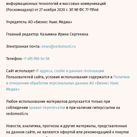
информационных технологий и массовых коммуникаций
(Роскомнадзор) от 27 ноября 2020 г. ЭЛ № ФС 77-79546
Учредитель: АО «Бизнес Ньюс Медиа»
Главный редактор: Казьмина Ирина Сергеевна
Электронная почта:
news@vedomosti.ru
Телефон:
+7 495 956-34-58
Сайт использует
IP адреса, cookie и данные геолокации
Пользователей сайта, условия использования содержатся в
Политике
в отношении обработки персональных данных АО «Бизнес Ньюс
Медиа»
Любое использование материалов допускается только при
соблюдении
правил перепечатки
и при наличии гиперссылки на
vedomosti.ru
Новости, аналитика, прогнозы и другие материалы, представленные
на данном сайте, не являются офертой или рекомендацией к покупке