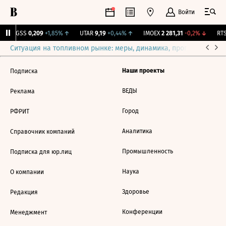
Войти
RGSS
0,209
+1,85%
↑
UTAR
9,19
+0,44%
↑
IMOEX
2 281,31
-0,2%
↓
RTS
Ситуация на топливном рынке: меры, динамика, прогнозы
Выб
Наши проекты
Подписка
ВЕДЫ
Реклама
Город
РФРИТ
Аналитика
Справочник компаний
Промышленность
Подписка для юр.лиц
Наука
О компании
Здоровье
Редакция
Конференции
Менеджмент