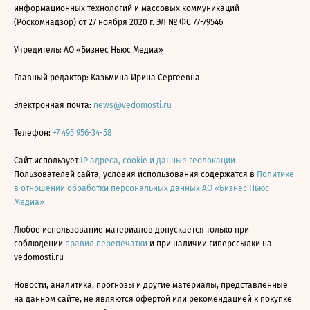
информационных технологий и массовых коммуникаций
(Роскомнадзор) от 27 ноября 2020 г. ЭЛ № ФС 77-79546
Учредитель: АО «Бизнес Ньюс Медиа»
Главный редактор: Казьмина Ирина Сергеевна
Электронная почта:
news@vedomosti.ru
Телефон:
+7 495 956-34-58
Сайт использует
IP адреса, cookie и данные геолокации
Пользователей сайта, условия использования содержатся в
Политике
в отношении обработки персональных данных АО «Бизнес Ньюс
Медиа»
Любое использование материалов допускается только при
соблюдении
правил перепечатки
и при наличии гиперссылки на
vedomosti.ru
Новости, аналитика, прогнозы и другие материалы, представленные
на данном сайте, не являются офертой или рекомендацией к покупке