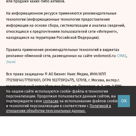
или продаже каких-либо активов.
На информационном ресурсе применяются рекомендательные
технологии (информационные технологии предоставления
информации на основе сбора, систематизации и анализа сведений,
относящихся к предпочтениям пользователей сети «Интернет»,
находящихся на территории Российской Федерации).
Правила применения рекомендательных технологий в виджетах
рекламно-обменной сети, размещенных на сайте vedomosti.ru:
СМИ2
,
24smi
Все права защищены © АО Бизнес Ньюс Медиа, ИНН/КПП
7712108141/771501001, ОГРН 1027739124775, 127018, г. Москва, вн.тер.г.
муниципальный округ Марьина Роща, ул. Полковая, д. 3, стр. 1 1999—
На нашем сайте используются cookie-файлы и технологии
2026
персонализации. Продолжая пользоваться данным сайтом, вы
ОК
подтверждаете свое
согласие
на использование файлов cookie
и технологий персонализации в соответствии с
Политикой в
отношении обработки персональных данных.