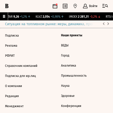
Войти
UTAR
9,26
+1,2%
↑
KLVZ
2,054
+0,98%
↑
IMOEX
2 281,31
-0,2%
↓
RTSI
8
Ситуация на топливном рынке: меры, динамика, прогнозы
Выб
Наши проекты
Подписка
ВЕДЫ
Реклама
Город
РФРИТ
Аналитика
Справочник компаний
Промышленность
Подписка для юр.лиц
Наука
О компании
Здоровье
Редакция
Конференции
Менеджмент