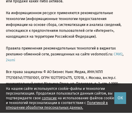
или продаже каких-либо активов.
На информационном ресурсе применяются рекомендательные
технологии (информационные технологии предоставления
информации на основе сбора, систематизации и анализа сведений,
относящихся к предпочтениям пользователей сети «Интернет»,
находящихся на территории Российской Федерации).
Правила применения рекомендательных технологий в виджетах
рекламно-обменной сети, размещенных на сайте vedomosti.ru:
СМИ2
,
24smi
Все права защищены © АО Бизнес Ньюс Медиа, ИНН/КПП
7712108141/771501001, ОГРН 1027739124775, 127018, г. Москва, вн.тер.г.
муниципальный округ Марьина Роща, ул. Полковая, д. 3, стр. 1 1999—
На нашем сайте используются cookie-файлы и технологии
2026
персонализации. Продолжая пользоваться данным сайтом, вы
ОК
подтверждаете свое
согласие
на использование файлов cookie
и технологий персонализации в соответствии с
Политикой в
отношении обработки персональных данных.