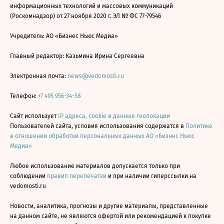
информационных технологий и массовых коммуникаций
(Роскомнадзор) от 27 ноября 2020 г. ЭЛ № ФС 77-79546
Учредитель: АО «Бизнес Ньюс Медиа»
Главный редактор: Казьмина Ирина Сергеевна
Электронная почта:
news@vedomosti.ru
Телефон:
+7 495 956-34-58
Сайт использует
IP адреса, cookie и данные геолокации
Пользователей сайта, условия использования содержатся в
Политике
в отношении обработки персональных данных АО «Бизнес Ньюс
Медиа»
Любое использование материалов допускается только при
соблюдении
правил перепечатки
и при наличии гиперссылки на
vedomosti.ru
Новости, аналитика, прогнозы и другие материалы, представленные
на данном сайте, не являются офертой или рекомендацией к покупке