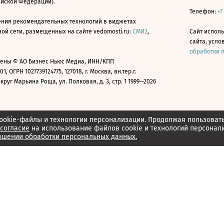
ийской Федерации).
Телефон:
+7
ния рекомендательных технологий в виджетах
й сети, размещенных на сайте vedomosti.ru:
СМИ2
,
Сайт испол
сайта, усл
обработки 
ены © АО Бизнес Ньюс Медиа, ИНН/КПП
01, ОГРН 1027739124775, 127018, г. Москва, вн.тер.г.
уг Марьина Роща, ул. Полковая, д. 3, стр. 1 1999—2026
ookie-файлы и технологии персонализации. Продолжая пользоват
согласие
на использование файлов cookie и технологий персонал
ошении обработки персональных данных.