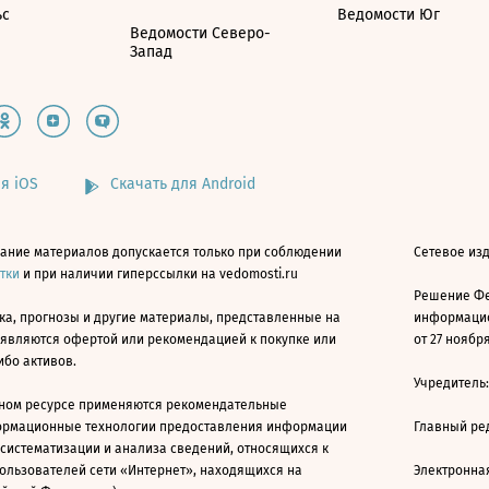
ьс
Ведомости Юг
Ведомости Северо-
Запад
я iOS
Скачать для Android
ание материалов допускается только при соблюдении
Сетевое изд
атки
и при наличии гиперссылки на vedomosti.ru
Решение Фе
ка, прогнозы и другие материалы, представленные на
информацио
 являются офертой или рекомендацией к покупке или
от 27 ноября
ибо активов.
Учредитель
ном ресурсе применяются рекомендательные
ормационные технологии предоставления информации
Главный ре
 систематизации и анализа сведений, относящихся к
ользователей сети «Интернет», находящихся на
Электронна