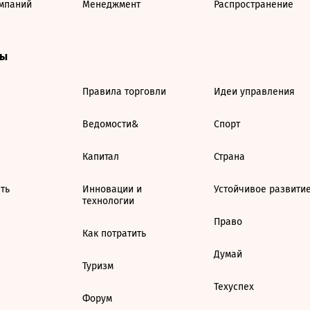
мпаний
Менеджмент
Распространение
ты
Правила торговли
Идеи управления
Ведомости&
Спорт
Капитал
Страна
ть
Инновации и
Устойчивое развити
технологии
Право
Как потратить
Думай
Туризм
Техуспех
Форум