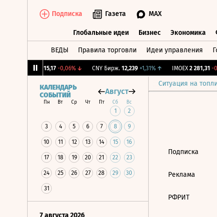
Подписка
Газета
MAX
Глобальные идеи
Бизнес
Экономика
ВЕДЫ
Правила торговли
Идеи управления
Г
Глобальные идеи
Бизнес
Экономик
12%
↓
RGBI
115,17
-0,06%
↓
CNY Бирж.
12,239
+1,31%
↑
IMOEX
2 281,31
-0,
Ситуация на топл
КАЛЕНДАРЬ
Август
СОБЫТИЙ
Пн
Вт
Ср
Чт
Пт
Сб
Вс
1
2
3
4
5
6
7
8
9
10
11
12
13
14
15
16
Подписка
17
18
19
20
21
22
23
24
25
26
27
28
29
30
Реклама
31
РФРИТ
7 августа 2026