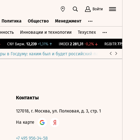
Войти
Политика
Общество
Менеджмент
нность
Инновации и технологии
Техуспех
ть
Политика
Общество
Менеджмент
CNY Бирж.
12,239
+1,31%
↑
IMOEX
2 281,31
-0,2%
↓
RGBITR
775,48
-0,03%
ры в Госдуму: каким был и будет российский парламент
Война н
Контакты
127018, г. Москва, ул. Полковая, д. 3, стр. 1
На карте
+7 495 956-34-58