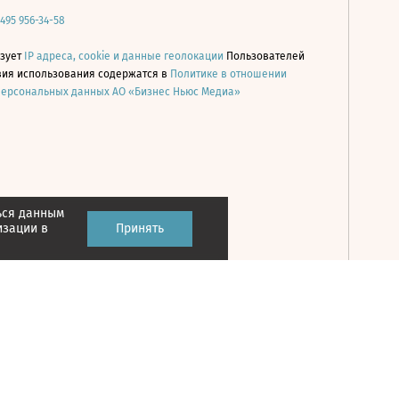
 495 956-34-58
ьзует
IP адреса, cookie и данные геолокации
Пользователей
овия использования содержатся в
Политике в отношении
персональных данных АО «Бизнес Ньюс Медиа»
ься данным
Принять
изации в