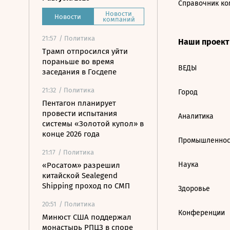
Справочник ко
Новости
Новости
компаний
21:57
/ Политика
Наши проек
Трамп отпросился уйти
пораньше во время
ВЕДЫ
заседания в Госдепе
21:32
/ Политика
Город
Пентагон планирует
провести испытания
Аналитика
системы «Золотой купол» в
конце 2026 года
Промышленнос
21:17
/ Политика
Наука
«Росатом» разрешил
китайской Sealegend
Shipping проход по СМП
Здоровье
20:51
/ Политика
Конференции
Минюст США поддержал
монастырь РПЦЗ в споре