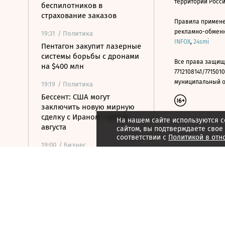
территории Росс
беспилотников в
страхование заказов
Правила примене
рекламно-обменно
19:31
/ Политика
INFOX
,
24smi
Пентагон закупит лазерные
системы борьбы с дронами
Все права защищ
на $400 млн
7712108141/7715010
муниципальный окр
19:19
/ Политика
Бессент: США могут
заключить новую мирную
сделку с Ираном 7 или 8
На нашем сайте используются c
августа
сайтом, вы подтверждаете свое
соответствии с
Политикой в отн
19:00
/ Бизнес
Аукцион по продаже
Рижского вокзала вновь не
состоялся
18:44
/ Политика
В Раде призвали Федорова
отправиться служить в ВСУ