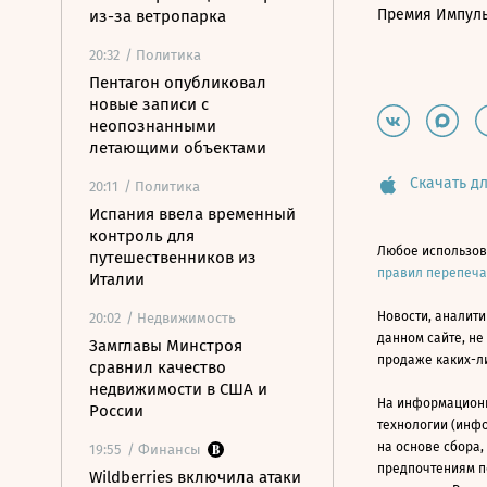
Премия Импул
из-за ветропарка
20:32
/ Политика
Пентагон опубликовал
новые записи с
неопознанными
летающими объектами
Скачать дл
20:11
/ Политика
Испания ввела временный
контроль для
Любое использов
путешественников из
правил перепеч
Италии
Новости, аналити
20:02
/ Недвижимость
данном сайте, не
Замглавы Минстроя
продаже каких-л
сравнил качество
недвижимости в США и
На информацион
России
технологии (инф
на основе сбора,
19:55
/ Финансы
предпочтениям п
Wildberries включила атаки