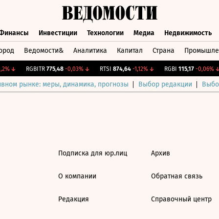
Финансы
Инвестиции
Технологии
Медиа
Недвижимость
ород
Ведомости&
Аналитика
Капитал
Страна
Промышле
а
Финансы
Инвестиции
Технологии
Медиа
Недвижимос
2%
↓
RGBITR
775,48
-0,03%
↓
RTSI
874,64
-1,12%
↓
RGBI
115,17
-0,06%
↓
ивном рынке: меры, динамика, прогнозы
Выбор редакции
Выбо
Подписка для юр.лиц
Архив
О компании
Обратная связь
Редакция
Справочный центр