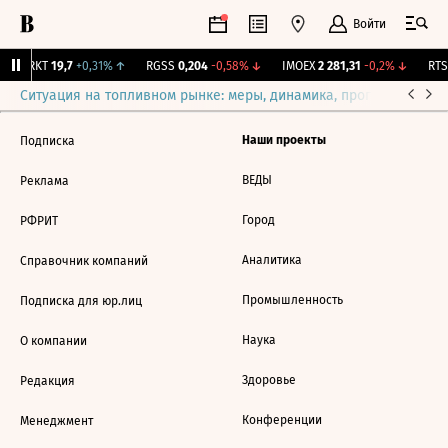
Войти
IRKT
19,7
+0,31%
↑
RGSS
0,204
-0,58%
↓
IMOEX
2 281,31
-0,2%
↓
RTSI
Ситуация на топливном рынке: меры, динамика, прогнозы
Выб
Наши проекты
Подписка
ВЕДЫ
Реклама
Город
РФРИТ
Аналитика
Справочник компаний
Промышленность
Подписка для юр.лиц
Наука
О компании
Здоровье
Редакция
Конференции
Менеджмент