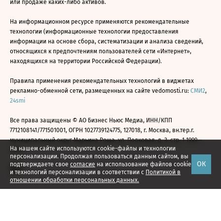
или продаже каких-либо активов.
На информационном ресурсе применяются рекомендательные
технологии (информационные технологии предоставления
информации на основе сбора, систематизации и анализа сведений,
относящихся к предпочтениям пользователей сети «Интернет»,
находящихся на территории Российской Федерации).
Правила применения рекомендательных технологий в виджетах
рекламно-обменной сети, размещенных на сайте vedomosti.ru:
СМИ2
,
24smi
Все права защищены © АО Бизнес Ньюс Медиа, ИНН/КПП
7712108141/771501001, ОГРН 1027739124775, 127018, г. Москва, вн.тер.г.
муниципальный округ Марьина Роща, ул. Полковая, д. 3, стр. 1 1999—
На нашем сайте используются cookie-файлы и технологии
2026
персонализации. Продолжая пользоваться данным сайтом, вы
ОК
подтверждаете свое
согласие
на использование файлов cookie
и технологий персонализации в соответствии с
Политикой в
отношении обработки персональных данных.