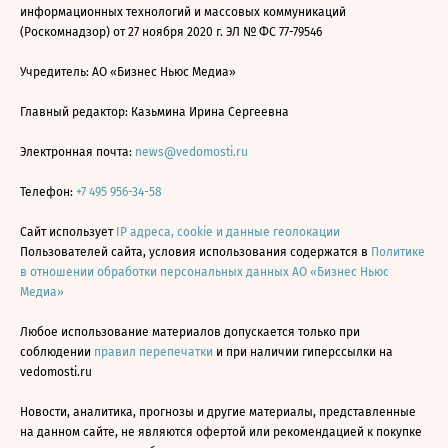
информационных технологий и массовых коммуникаций
(Роскомнадзор) от 27 ноября 2020 г. ЭЛ № ФС 77-79546
Учредитель: АО «Бизнес Ньюс Медиа»
Главный редактор: Казьмина Ирина Сергеевна
Электронная почта:
news@vedomosti.ru
Телефон:
+7 495 956-34-58
Сайт использует
IP адреса, cookie и данные геолокации
Пользователей сайта, условия использования содержатся в
Политике
в отношении обработки персональных данных АО «Бизнес Ньюс
Медиа»
Любое использование материалов допускается только при
соблюдении
правил перепечатки
и при наличии гиперссылки на
vedomosti.ru
Новости, аналитика, прогнозы и другие материалы, представленные
на данном сайте, не являются офертой или рекомендацией к покупке