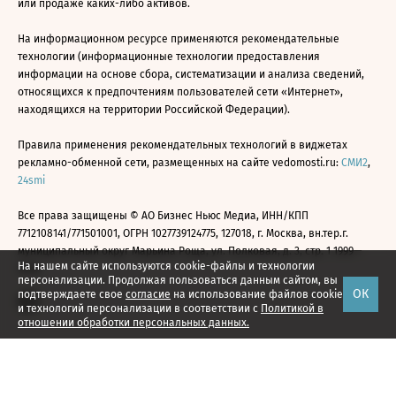
или продаже каких-либо активов.
На информационном ресурсе применяются рекомендательные
технологии (информационные технологии предоставления
информации на основе сбора, систематизации и анализа сведений,
относящихся к предпочтениям пользователей сети «Интернет»,
находящихся на территории Российской Федерации).
Правила применения рекомендательных технологий в виджетах
рекламно-обменной сети, размещенных на сайте vedomosti.ru:
СМИ2
,
24smi
Все права защищены © АО Бизнес Ньюс Медиа, ИНН/КПП
7712108141/771501001, ОГРН 1027739124775, 127018, г. Москва, вн.тер.г.
муниципальный округ Марьина Роща, ул. Полковая, д. 3, стр. 1 1999—
На нашем сайте используются cookie-файлы и технологии
2026
персонализации. Продолжая пользоваться данным сайтом, вы
ОК
подтверждаете свое
согласие
на использование файлов cookie
и технологий персонализации в соответствии с
Политикой в
отношении обработки персональных данных.