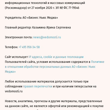
информационных технологий и массовых коммуникаций
(Роскомнадзор) от 27 ноября 2020 г. ЭЛ № ФС 77-79546
Учредитель: АО «Бизнес Ньюс Медиа»
Главный редактор: Казьмина Ирина Сергеевна
Электронная почта:
news@vedomosti.ru
Телефон:
+7 495 956-34-58
Сайт использует
IP адреса, cookie и данные геолокации
Пользователей сайта, условия использования содержатся в
Политике
в отношении обработки персональных данных АО «Бизнес Ньюс
Медиа»
Любое использование материалов допускается только при
соблюдении
правил перепечатки
и при наличии гиперссылки на
vedomosti.ru
Новости, аналитика, прогнозы и другие материалы, представленные
на данном сайте, не являются офертой или рекомендацией к покупке