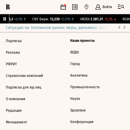
Войти
BI
115,3
+0,1%
↑
CNY Бирж.
12,239
+1,31%
↑
IMOEX
2 281,31
-0,2%
↓
RGBI
Ситуация на топливном рынке: меры, динамика, прогнозы
Выб
Наши проекты
Подписка
ВЕДЫ
Реклама
Город
РФРИТ
Аналитика
Справочник компаний
Промышленность
Подписка для юр.лиц
Наука
О компании
Здоровье
Редакция
Конференции
Менеджмент