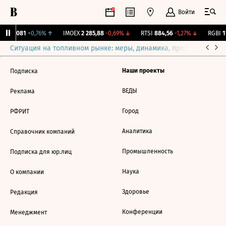
Войти
ж.
12,081
+0,76%
↑
IMOEX
2 285,88
-0,69%
↓
RTSI
884,56
-1,27%
↓
RGBI
11
Ситуация на топливном рынке: меры, динамика, прогнозы
Выб
Наши проекты
Подписка
ВЕДЫ
Реклама
Город
РФРИТ
Аналитика
Справочник компаний
Промышленность
Подписка для юр.лиц
Наука
О компании
Здоровье
Редакция
Конференции
Менеджмент