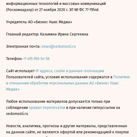
информационных технологий и массовых коммуникаций
(Роскомнадзор) от 27 ноября 2020 г. ЭЛ № ФС 77-79546
Учредитель: АО «Бизнес Ньюс Медиа»
Главный редактор: Казьмина Ирина Сергеевна
Электронная почта:
news@vedomosti.ru
Телефон:
+7 495 956-34-58
Сайт использует
IP адреса, cookie и данные геолокации
Пользователей сайта, условия использования содержатся в
Политике
в отношении обработки персональных данных АО «Бизнес Ньюс
Медиа»
Любое использование материалов допускается только при
соблюдении
правил перепечатки
и при наличии гиперссылки на
vedomosti.ru
Новости, аналитика, прогнозы и другие материалы, представленные
на данном сайте, не являются офертой или рекомендацией к покупке