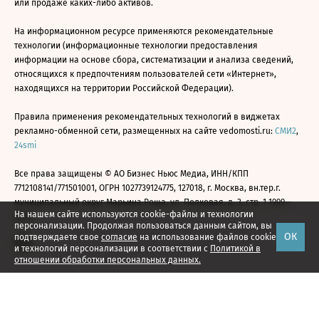
или продаже каких-либо активов.
На информационном ресурсе применяются рекомендательные
технологии (информационные технологии предоставления
информации на основе сбора, систематизации и анализа сведений,
относящихся к предпочтениям пользователей сети «Интернет»,
находящихся на территории Российской Федерации).
Правила применения рекомендательных технологий в виджетах
рекламно-обменной сети, размещенных на сайте vedomosti.ru:
СМИ2
,
24smi
Все права защищены © АО Бизнес Ньюс Медиа, ИНН/КПП
7712108141/771501001, ОГРН 1027739124775, 127018, г. Москва, вн.тер.г.
муниципальный округ Марьина Роща, ул. Полковая, д. 3, стр. 1 1999—
На нашем сайте используются cookie-файлы и технологии
2026
персонализации. Продолжая пользоваться данным сайтом, вы
ОК
подтверждаете свое
согласие
на использование файлов cookie
и технологий персонализации в соответствии с
Политикой в
отношении обработки персональных данных.