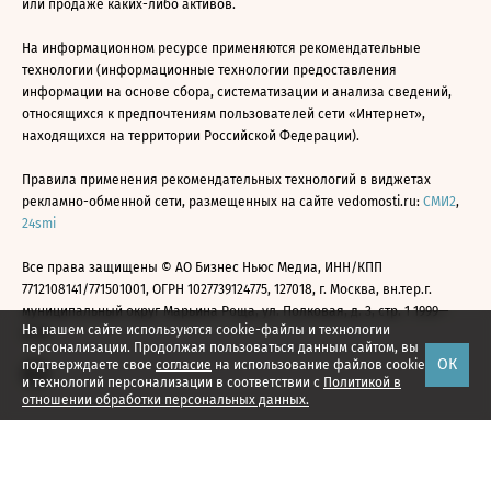
или продаже каких-либо активов.
На информационном ресурсе применяются рекомендательные
технологии (информационные технологии предоставления
информации на основе сбора, систематизации и анализа сведений,
относящихся к предпочтениям пользователей сети «Интернет»,
находящихся на территории Российской Федерации).
Правила применения рекомендательных технологий в виджетах
рекламно-обменной сети, размещенных на сайте vedomosti.ru:
СМИ2
,
24smi
Все права защищены © АО Бизнес Ньюс Медиа, ИНН/КПП
7712108141/771501001, ОГРН 1027739124775, 127018, г. Москва, вн.тер.г.
муниципальный округ Марьина Роща, ул. Полковая, д. 3, стр. 1 1999—
На нашем сайте используются cookie-файлы и технологии
2026
персонализации. Продолжая пользоваться данным сайтом, вы
ОК
подтверждаете свое
согласие
на использование файлов cookie
и технологий персонализации в соответствии с
Политикой в
отношении обработки персональных данных.