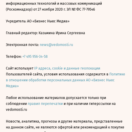
информационных технологий и массовых коммуникаций
(Роскомнадзор) от 27 ноября 2020 г. ЭЛ № ФС 77-79546
Учредитель: АО «Бизнес Ньюс Медиа»
Главный редактор: Казьмина Ирина Сергеевна
Электронная почта:
news@vedomosti.ru
Телефон:
+7 495 956-34-58
Сайт использует
IP адреса, cookie и данные геолокации
Пользователей сайта, условия использования содержатся в
Политике
в отношении обработки персональных данных АО «Бизнес Ньюс
Медиа»
Любое использование материалов допускается только при
соблюдении
правил перепечатки
и при наличии гиперссылки на
vedomosti.ru
Новости, аналитика, прогнозы и другие материалы, представленные
на данном сайте, не являются офертой или рекомендацией к покупке