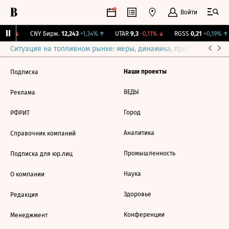
Войти
,02%
↓
CNY Бирж.
12,243
+1,34%
↑
UTAR
9,3
-0,11%
↓
RGSS
0,21
+0,19%
↑
Ситуация на топливном рынке: меры, динамика, прогнозы
Выб
Наши проекты
Подписка
ВЕДЫ
Реклама
Город
РФРИТ
Аналитика
Справочник компаний
Промышленность
Подписка для юр.лиц
Наука
О компании
Здоровье
Редакция
Конференции
Менеджмент