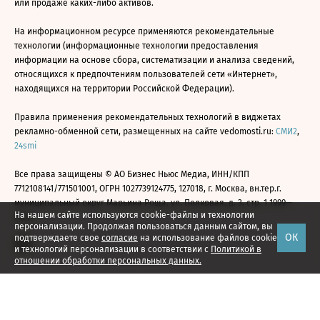
или продаже каких-либо активов.
На информационном ресурсе применяются рекомендательные
технологии (информационные технологии предоставления
информации на основе сбора, систематизации и анализа сведений,
относящихся к предпочтениям пользователей сети «Интернет»,
находящихся на территории Российской Федерации).
Правила применения рекомендательных технологий в виджетах
рекламно-обменной сети, размещенных на сайте vedomosti.ru:
СМИ2
,
24smi
Все права защищены © АО Бизнес Ньюс Медиа, ИНН/КПП
7712108141/771501001, ОГРН 1027739124775, 127018, г. Москва, вн.тер.г.
муниципальный округ Марьина Роща, ул. Полковая, д. 3, стр. 1 1999—
На нашем сайте используются cookie-файлы и технологии
2026
персонализации. Продолжая пользоваться данным сайтом, вы
ОК
подтверждаете свое
согласие
на использование файлов cookie
и технологий персонализации в соответствии с
Политикой в
отношении обработки персональных данных.