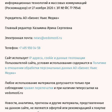
информационных технологий и массовых коммуникаций
(Роскомнадзор) от 27 ноября 2020 г. ЭЛ № ФС 77-79546
Учредитель: АО «Бизнес Ньюс Медиа»
Главный редактор: Казьмина Ирина Сергеевна
Электронная почта:
news@vedomosti.ru
Телефон:
+7 495 956-34-58
Сайт использует
IP адреса, cookie и данные геолокации
Пользователей сайта, условия использования содержатся в
Политике
в отношении обработки персональных данных АО «Бизнес Ньюс
Медиа»
Любое использование материалов допускается только при
соблюдении
правил перепечатки
и при наличии гиперссылки на
vedomosti.ru
Новости, аналитика, прогнозы и другие материалы, представленные
на данном сайте, не являются офертой или рекомендацией к покупке