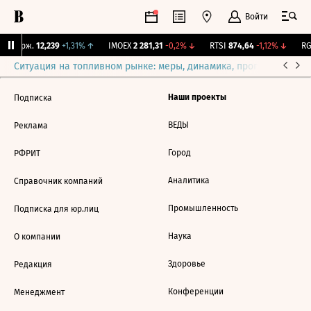
Войти
Y Бирж.
12,239
+1,31%
↑
IMOEX
2 281,31
-0,2%
↓
RTSI
874,64
-1,12%
↓
RG
Ситуация на топливном рынке: меры, динамика, прогнозы
Выб
Наши проекты
Подписка
ВЕДЫ
Реклама
Город
РФРИТ
Аналитика
Справочник компаний
Промышленность
Подписка для юр.лиц
Наука
О компании
Здоровье
Редакция
Конференции
Менеджмент