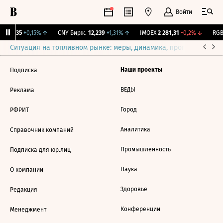
Войти
I
115,35
+0,15%
↑
CNY Бирж.
12,239
+1,31%
↑
IMOEX
2 281,31
-0,2%
↓
RGBI
Ситуация на топливном рынке: меры, динамика, прогнозы
Выб
Наши проекты
Подписка
ВЕДЫ
Реклама
Город
РФРИТ
Аналитика
Справочник компаний
Промышленность
Подписка для юр.лиц
Наука
О компании
Здоровье
Редакция
Конференции
Менеджмент