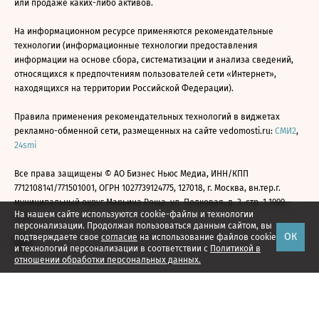
или продаже каких-либо активов.
На информационном ресурсе применяются рекомендательные
технологии (информационные технологии предоставления
информации на основе сбора, систематизации и анализа сведений,
относящихся к предпочтениям пользователей сети «Интернет»,
находящихся на территории Российской Федерации).
Правила применения рекомендательных технологий в виджетах
рекламно-обменной сети, размещенных на сайте vedomosti.ru:
СМИ2
,
24smi
Все права защищены © АО Бизнес Ньюс Медиа, ИНН/КПП
7712108141/771501001, ОГРН 1027739124775, 127018, г. Москва, вн.тер.г.
муниципальный округ Марьина Роща, ул. Полковая, д. 3, стр. 1 1999—
На нашем сайте используются cookie-файлы и технологии
2026
персонализации. Продолжая пользоваться данным сайтом, вы
ОК
подтверждаете свое
согласие
на использование файлов cookie
и технологий персонализации в соответствии с
Политикой в
отношении обработки персональных данных.