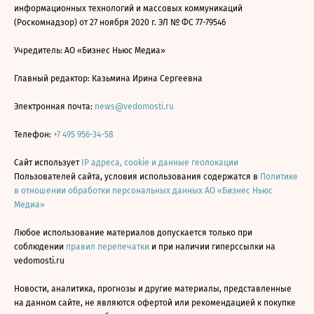
информационных технологий и массовых коммуникаций
(Роскомнадзор) от 27 ноября 2020 г. ЭЛ № ФС 77-79546
Учредитель: АО «Бизнес Ньюс Медиа»
Главный редактор: Казьмина Ирина Сергеевна
Электронная почта:
news@vedomosti.ru
Телефон:
+7 495 956-34-58
Сайт использует
IP адреса, cookie и данные геолокации
Пользователей сайта, условия использования содержатся в
Политике
в отношении обработки персональных данных АО «Бизнес Ньюс
Медиа»
Любое использование материалов допускается только при
соблюдении
правил перепечатки
и при наличии гиперссылки на
vedomosti.ru
Новости, аналитика, прогнозы и другие материалы, представленные
на данном сайте, не являются офертой или рекомендацией к покупке