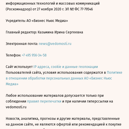
информационных технологий и массовых коммуникаций
(Роскомнадзор) от 27 ноября 2020 г. ЭЛ № ФС 77-79546
Учредитель: АО «Бизнес Ньюс Медиа»
Главный редактор: Казьмина Ирина Сергеевна
Электронная почта:
news@vedomosti.ru
Телефон:
+7 495 956-34-58
Сайт использует
IP адреса, cookie и данные геолокации
Пользователей сайта, условия использования содержатся в
Политике
в отношении обработки персональных данных АО «Бизнес Ньюс
Медиа»
Любое использование материалов допускается только при
соблюдении
правил перепечатки
и при наличии гиперссылки на
vedomosti.ru
Новости, аналитика, прогнозы и другие материалы, представленные
на данном сайте, не являются офертой или рекомендацией к покупке