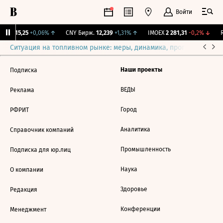
Войти
GBI
115,25
+0,06%
↑
CNY Бирж.
12,239
+1,31%
↑
IMOEX
2 281,31
-0,2%
↓
R
Ситуация на топливном рынке: меры, динамика, прогнозы
Выб
Наши проекты
Подписка
ВЕДЫ
Реклама
Город
РФРИТ
Аналитика
Справочник компаний
Промышленность
Подписка для юр.лиц
Наука
О компании
Здоровье
Редакция
Конференции
Менеджмент