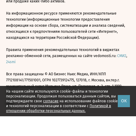
или продаже каких-либо активов.
На информационном ресурсе применяются рекомендательные
технологии (информационные технологии предоставления
информации на основе сбора, систематизации и анализа сведений,
относящихся к предпочтениям пользователей сети «Интернет»,
находящихся на территории Российской Федерации).
Правила применения рекомендательных технологий в виджетах
рекламно-обменной сети, размещенных на сайте vedomosti.ru:
СМИ2
,
24smi
Все права защищены © АО Бизнес Ньюс Медиа, ИНН/КПП
7712108141/771501001, ОГРН 1027739124775, 127018, г. Москва, вн.тер.г.
муниципальный округ Марьина Роща, ул. Полковая, д. 3, стр. 1 1999—
На нашем сайте используются cookie-файлы и технологии
2026
персонализации. Продолжая пользоваться данным сайтом, вы
ОК
подтверждаете свое
согласие
на использование файлов cookie
и технологий персонализации в соответствии с
Политикой в
отношении обработки персональных данных.