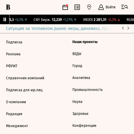
Войти
BI
115,3
+0,1%
↑
CNY Бирж.
12,239
+1,31%
↑
IMOEX
2 281,31
-0,2%
↓
RGBI
Ситуация на топливном рынке: меры, динамика, прогнозы
Выб
Наши проекты
Подписка
ВЕДЫ
Реклама
Город
РФРИТ
Аналитика
Справочник компаний
Промышленность
Подписка для юр.лиц
Наука
О компании
Здоровье
Редакция
Конференции
Менеджмент