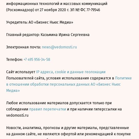
информационных технологий и массовых коммуникаций
(Роскомнадзор) от 27 ноября 2020 г. ЭЛ № ФС 77-79546
Учредитель: АО «Бизнес Ньюс Медиа»
Главный редактор: Казьмина Ирина Сергеевна
Электронная почта:
news@vedomosti.ru
Телефон:
+7 495 956-34-58
Сайт использует
IP адреса, cookie и данные геолокации
Пользователей сайта, условия использования содержатся в
Политике
в отношении обработки персональных данных АО «Бизнес Ньюс
Медиа»
Любое использование материалов допускается только при
соблюдении
правил перепечатки
и при наличии гиперссылки на
vedomosti.ru
Новости, аналитика, прогнозы и другие материалы, представленные
на данном сайте, не являются офертой или рекомендацией к покупке