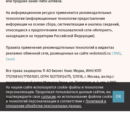
или продаже каких-либо активов.
На информационном ресурсе применяются рекомендательные
технологии (информационные технологии предоставления
информации на основе сбора, систематизации и анализа сведений,
относящихся к предпочтениям пользователей сети «Интернет»,
находящихся на территории Российской Федерации).
Правила применения рекомендательных технологий в виджетах
рекламно-обменной сети, размещенных на сайте vedomosti.ru:
СМИ2
,
24smi
Все права защищены © АО Бизнес Ньюс Медиа, ИНН/КПП
7712108141/771501001, ОГРН 1027739124775, 127018, г. Москва, вн.тер.г.
муниципальный округ Марьина Роща, ул. Полковая, д. 3, стр. 1 1999—
На нашем сайте используются cookie-файлы и технологии
2026
персонализации. Продолжая пользоваться данным сайтом, вы
ОК
подтверждаете свое
согласие
на использование файлов cookie
и технологий персонализации в соответствии с
Политикой в
отношении обработки персональных данных.