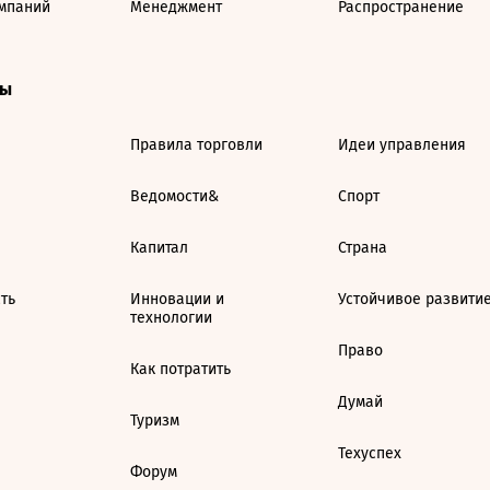
мпаний
Менеджмент
Распространение
ты
Правила торговли
Идеи управления
Ведомости&
Спорт
Капитал
Страна
ть
Инновации и
Устойчивое развити
технологии
Право
Как потратить
Думай
Туризм
Техуспех
Форум