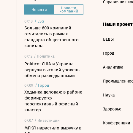
Справочник ко
Новости
Новости
компаний
07:18
/
ESG
Наши проек
Больше 600 компаний
отчитались в рамках
ВЕДЫ
стандарта общественного
капитала
Город
07:12
/ Политика
Politico: США и Украина
Аналитика
вернули высокий уровень
обмена разведданными
Промышленнос
07:09
/
Город
Ходынка деловая: в районе
Наука
формируется
перспективный офисный
Здоровье
кластер
07:07
/ Инвестиции
Конференции
МГКЛ нарастило выручку в