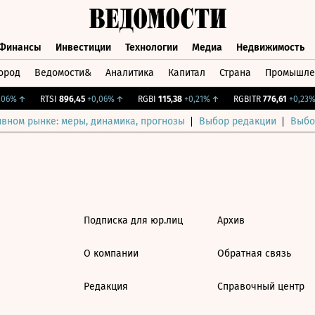
Финансы
Инвестиции
Технологии
Медиа
Недвижимость
ород
Ведомости&
Аналитика
Капитал
Страна
Промышле
а
Финансы
Инвестиции
Технологии
Медиа
Недвижимос
06%
↑
RTSI
896,45
+0,06%
↑
RGBI
115,38
+0,21%
↑
RGBITR
776,61
+0,23%
ивном рынке: меры, динамика, прогнозы
Выбор редакции
Выбо
Подписка для юр.лиц
Архив
О компании
Обратная связь
Редакция
Справочный центр