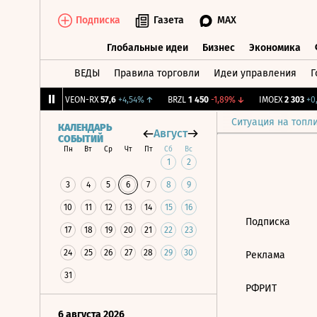
Подписка
Газета
MAX
Глобальные идеи
Бизнес
Экономика
ВЕДЫ
Правила торговли
Идеи управления
Г
Глобальные идеи
Бизнес
Экономик
063
+0,6%
↑
VEON-RX
57,6
+4,54%
↑
BRZL
1 450
-1,89%
↓
IMOEX
2 303
+0,
Ситуация на топл
КАЛЕНДАРЬ
Август
СОБЫТИЙ
Пн
Вт
Ср
Чт
Пт
Сб
Вс
1
2
3
4
5
6
7
8
9
10
11
12
13
14
15
16
Подписка
17
18
19
20
21
22
23
24
25
26
27
28
29
30
Реклама
31
РФРИТ
6 августа 2026