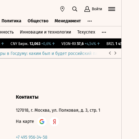
Войти
Политика
Общество
Менеджмент
нность
Инновации и технологии
Техуспех
ть
Политика
Общество
Менеджмент
↑
CNY Бирж.
12,063
+0,6%
↑
VEON-RX
57,6
+4,54%
↑
BRZL
1 450
-1,89%
↓
ры в Госдуму: каким был и будет российский парламент
Война н
Контакты
127018, г. Москва, ул. Полковая, д. 3, стр. 1
На карте
+7 495 956-34-58