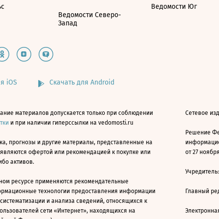
ьс
Ведомости Юг
Ведомости Северо-
Запад
я iOS
Скачать для Android
ание материалов допускается только при соблюдении
Сетевое изд
атки
и при наличии гиперссылки на vedomosti.ru
Решение Фе
ка, прогнозы и другие материалы, представленные на
информацио
 являются офертой или рекомендацией к покупке или
от 27 ноября
ибо активов.
Учредитель
ном ресурсе применяются рекомендательные
ормационные технологии предоставления информации
Главный ре
 систематизации и анализа сведений, относящихся к
ользователей сети «Интернет», находящихся на
Электронна