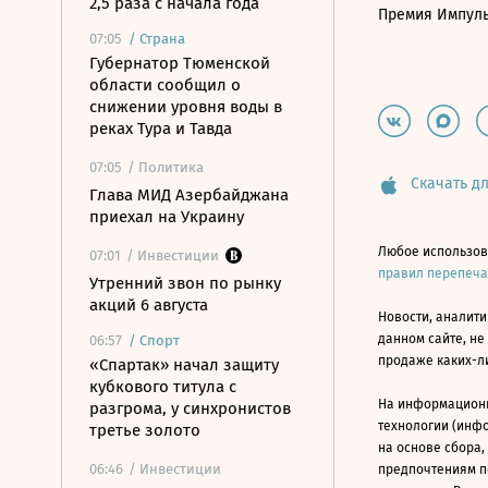
2,5 раза с начала года
Премия Импул
07:05
/
Страна
Губернатор Тюменской
области сообщил о
снижении уровня воды в
реках Тура и Тавда
07:05
/ Политика
Скачать дл
Глава МИД Азербайджана
приехал на Украину
Любое использов
07:01
/ Инвестиции
правил перепеч
Утренний звон по рынку
акций 6 августа
Новости, аналити
данном сайте, не
06:57
/
Спорт
продаже каких-л
«Спартак» начал защиту
кубкового титула с
На информацион
разгрома, у синхронистов
технологии (инф
третье золото
на основе сбора,
06:46
/ Инвестиции
предпочтениям п