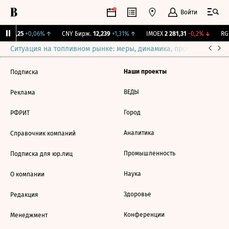
Войти
I
115,25
+0,06%
↑
CNY Бирж.
12,239
+1,31%
↑
IMOEX
2 281,31
-0,2%
↓
RGB
Ситуация на топливном рынке: меры, динамика, прогнозы
Выб
Наши проекты
Подписка
ВЕДЫ
Реклама
Город
РФРИТ
Аналитика
Справочник компаний
Промышленность
Подписка для юр.лиц
Наука
О компании
Здоровье
Редакция
Конференции
Менеджмент