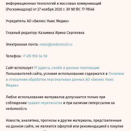
информационных технологий и массовых коммуникаций
(Роскомнадзор) от 27 ноября 2020 г. ЭЛ № ФС 77-79546
Учредитель: АО «Бизнес Ньюс Медиа»
Главный редактор: Казьмина Ирина Сергеевна
Электронная почта:
news@vedomosti.ru
Телефон:
+7 495 956-34-58
Сайт использует
IP адреса, cookie и данные геолокации
Пользователей сайта, условия использования содержатся в
Политике
в отношении обработки персональных данных АО «Бизнес Ньюс
Медиа»
Любое использование материалов допускается только при
соблюдении
правил перепечатки
и при наличии гиперссылки на
vedomosti.ru
Новости, аналитика, прогнозы и другие материалы, представленные
на данном сайте, не являются офертой или рекомендацией к покупке