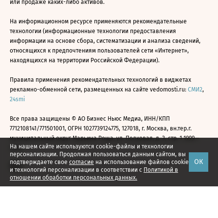
или продаже каких-либо активов.
На информационном ресурсе применяются рекомендательные
технологии (информационные технологии предоставления
информации на основе сбора, систематизации и анализа сведений,
относящихся к предпочтениям пользователей сети «Интернет»,
находящихся на территории Российской Федерации).
Правила применения рекомендательных технологий в виджетах
рекламно-обменной сети, размещенных на сайте vedomosti.ru:
СМИ2
,
24smi
Все права защищены © АО Бизнес Ньюс Медиа, ИНН/КПП
7712108141/771501001, ОГРН 1027739124775, 127018, г. Москва, вн.тер.г.
муниципальный округ Марьина Роща, ул. Полковая, д. 3, стр. 1 1999—
На нашем сайте используются cookie-файлы и технологии
2026
персонализации. Продолжая пользоваться данным сайтом, вы
ОК
подтверждаете свое
согласие
на использование файлов cookie
и технологий персонализации в соответствии с
Политикой в
отношении обработки персональных данных.