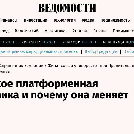
Финансы
Инвестиции
Технологии
Медиа
Недвижимость
ород
Ведомости&
Аналитика
Капитал
Страна
Промышле
а
Финансы
Инвестиции
Технологии
Медиа
Недвижимос
65%
↑
RTSI
890,32
+0,65%
↑
RGBI
115,31
+0,06%
↑
RGBITR
776,4
+0,09%
ивном рынке: меры, динамика, прогнозы
Выбор редакции
Выбо
Справочник компаний
/ Финансовый университет при Правительст
рации
кое платформенная
ика и почему она меняет