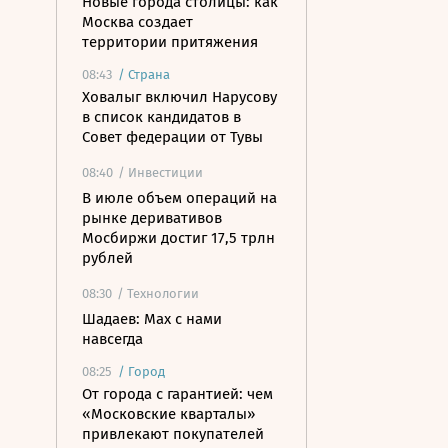
Новые города столицы: как
Москва создает
территории притяжения
08:43
/
Страна
Ховалыг включил Нарусову
в список кандидатов в
Совет федерации от Тувы
08:40
/ Инвестиции
В июле объем операций на
рынке деривативов
Мосбиржи достиг 17,5 трлн
рублей
08:30
/ Технологии
Шадаев: Max с нами
навсегда
08:25
/
Город
От города с гарантией: чем
«Московские кварталы»
привлекают покупателей