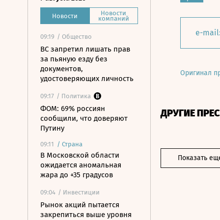
Новости
Новости
компаний
e-mail
09:19
/ Общество
ВС запретил лишать прав
за пьяную езду без
документов,
Оригинал п
удостоверяющих личность
09:17
/ Политика
ФОМ: 69% россиян
ДРУГИЕ ПРЕ
сообщили, что доверяют
Путину
09:11
/
Страна
В Московской области
Показать ещ
ожидается аномальная
жара до +35 градусов
09:04
/ Инвестиции
Рынок акций пытается
закрепиться выше уровня