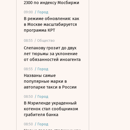
2300 по индексу Мосбиржи
09:00
/
Город
В режиме обновления: как
в Москве масштабируется
программа КРТ
08:55
/ Общество
Слепакову грозит до двух
лет тюрьмы за уклонение
от обязанностей иноагента
08:55
/
Город
Названы самые
популярные марки в
автопарке такси в России
08:50
/
Город
В Мэриленде украденный
котенок стал сообщником
грабителя банка
08:50
/
Город