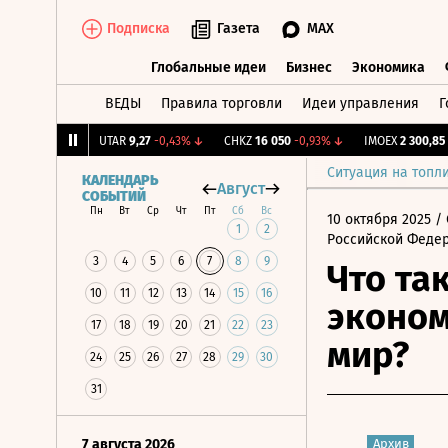
Подписка
Газета
MAX
Глобальные идеи
Бизнес
Экономика
ВЕДЫ
Правила торговли
Идеи управления
Г
Глобальные идеи
Бизнес
Экономик
77
+0,79%
↑
UTAR
9,27
-0,43%
↓
CHKZ
16 050
-0,93%
↓
IMOEX
2 300,85
+0,
Ситуация на топл
КАЛЕНДАРЬ
Август
СОБЫТИЙ
Пн
Вт
Ср
Чт
Пт
Сб
Вс
10 октября 2025
/ 
1
2
Российской Феде
3
4
5
6
7
8
9
Что та
10
11
12
13
14
15
16
эконом
17
18
19
20
21
22
23
мир?
24
25
26
27
28
29
30
31
7 августа 2026
Архив