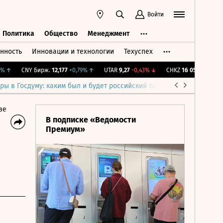
Войти
Политика
Общество
Менеджмент
нность
Инновации и технологии
Техуспех
ть
Политика
Общество
Менеджмент
↑
CNY Бирж.
12,177
+0,79%
↑
UTAR
9,27
-0,43%
↓
CHKZ
16 050
-0,93%
↓
ры в Госдуму: каким был и будет российский парламент
Война н
ве
В подписке «Ведомости
Премиум»