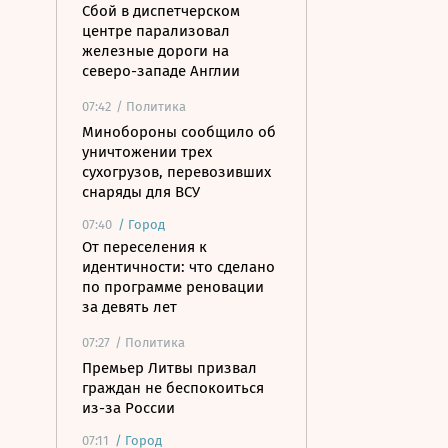
Сбой в диспетчерском
центре парализовал
железные дороги на
северо-западе Англии
07:42
/ Политика
Минобороны сообщило об
уничтожении трех
сухогрузов, перевозивших
снаряды для ВСУ
07:40
/
Город
От переселения к
идентичности: что сделано
по программе реновации
за девять лет
07:27
/ Политика
Премьер Литвы призвал
граждан не беспокоиться
из-за России
07:11
/
Город