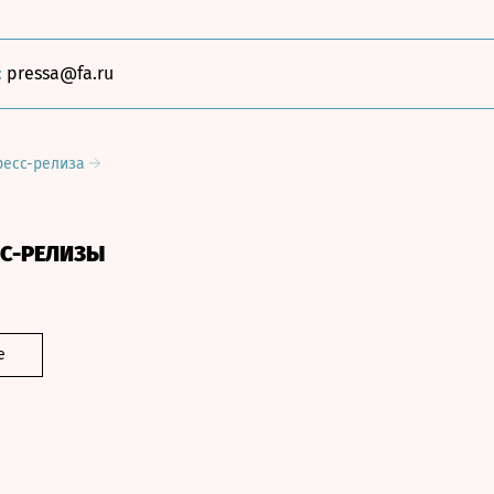
:
pressa@fa.ru
ресс-релиза
СС-РЕЛИЗЫ
е