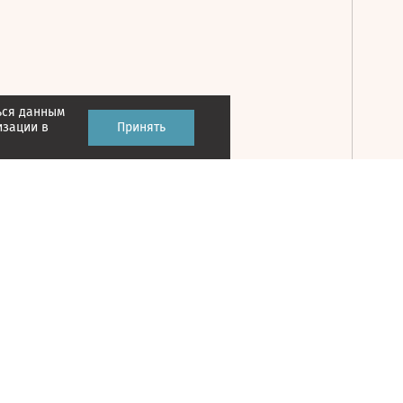
ься данным
Принять
изации в