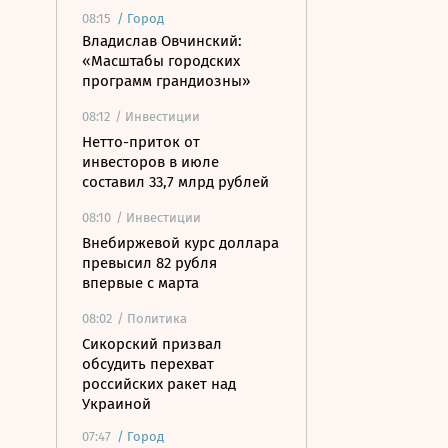
08:15
/
Город
Владислав Овчинский:
«Масштабы городских
программ грандиозны»
08:12
/ Инвестиции
Нетто-приток от
инвесторов в июле
составил 33,7 млрд рублей
08:10
/ Инвестиции
Внебиржевой курс доллара
превысил 82 рубля
впервые с марта
08:02
/ Политика
Сикорский призвал
обсудить перехват
российских ракет над
Украиной
07:47
/
Город