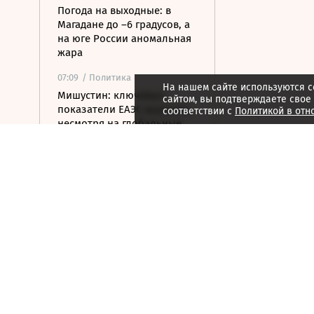
Погода на выходные: в
Магадане до –6 градусов, а
на юге России аномальная
жара
07:09
/ Политика
На нашем сайте используются c
Мишустин: ключевые
сайтом, вы подтверждаете свое
показатели ЕАЭС выросли,
соответствии с
Политикой в отн
несмотря на глобальные
вызовы
07:01
/
Спорт
Прыгун в воду Терновой
взял второе золото на
Евро, «Реал» переподписал
Винисиуса
07:01
/ Инвестиции
Утренний звон по рынку
акций 7 августа
06:59
/ Политика