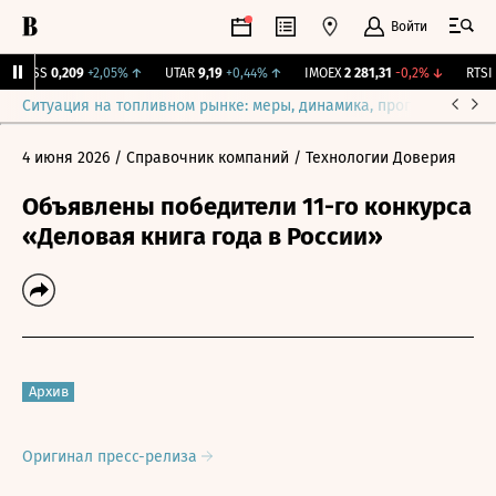
Войти
RGSS
0,209
+2,05%
↑
UTAR
9,19
+0,44%
↑
IMOEX
2 281,31
-0,2%
↓
RTSI
8
Ситуация на топливном рынке: меры, динамика, прогнозы
Выб
4 июня 2026
/ Справочник компаний
/ Технологии Доверия
Объявлены победители 11-го конкурса
«Деловая книга года в России»
Архив
Оригинал пресс-релиза