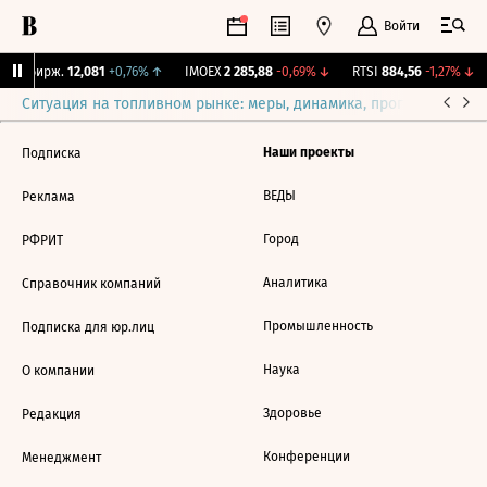
Войти
CNY Бирж.
12,081
+0,76%
↑
IMOEX
2 285,88
-0,69%
↓
RTSI
884,56
-1,27%
↓
Ситуация на топливном рынке: меры, динамика, прогнозы
Выб
Наши проекты
Подписка
ВЕДЫ
Реклама
Город
РФРИТ
Аналитика
Справочник компаний
Промышленность
Подписка для юр.лиц
Наука
О компании
Здоровье
Редакция
Конференции
Менеджмент