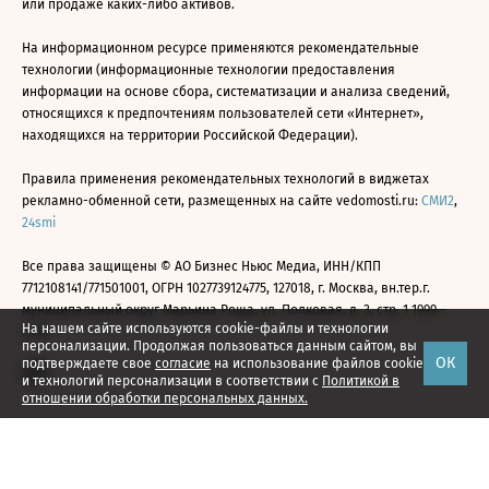
или продаже каких-либо активов.
На информационном ресурсе применяются рекомендательные
технологии (информационные технологии предоставления
информации на основе сбора, систематизации и анализа сведений,
относящихся к предпочтениям пользователей сети «Интернет»,
находящихся на территории Российской Федерации).
Правила применения рекомендательных технологий в виджетах
рекламно-обменной сети, размещенных на сайте vedomosti.ru:
СМИ2
,
24smi
Все права защищены © АО Бизнес Ньюс Медиа, ИНН/КПП
7712108141/771501001, ОГРН 1027739124775, 127018, г. Москва, вн.тер.г.
муниципальный округ Марьина Роща, ул. Полковая, д. 3, стр. 1 1999—
На нашем сайте используются cookie-файлы и технологии
2026
персонализации. Продолжая пользоваться данным сайтом, вы
ОК
подтверждаете свое
согласие
на использование файлов cookie
и технологий персонализации в соответствии с
Политикой в
отношении обработки персональных данных.