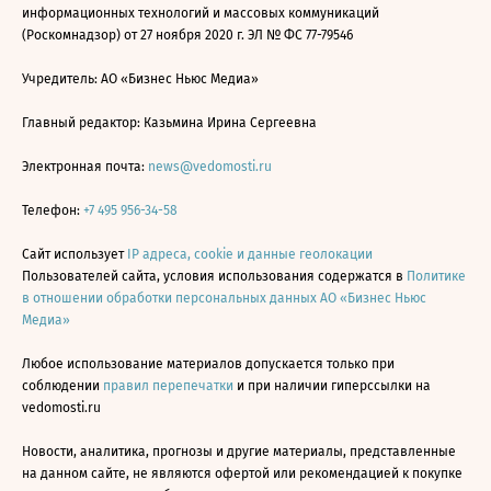
информационных технологий и массовых коммуникаций
(Роскомнадзор) от 27 ноября 2020 г. ЭЛ № ФС 77-79546
Учредитель: АО «Бизнес Ньюс Медиа»
Главный редактор: Казьмина Ирина Сергеевна
Электронная почта:
news@vedomosti.ru
Телефон:
+7 495 956-34-58
Сайт использует
IP адреса, cookie и данные геолокации
Пользователей сайта, условия использования содержатся в
Политике
в отношении обработки персональных данных АО «Бизнес Ньюс
Медиа»
Любое использование материалов допускается только при
соблюдении
правил перепечатки
и при наличии гиперссылки на
vedomosti.ru
Новости, аналитика, прогнозы и другие материалы, представленные
на данном сайте, не являются офертой или рекомендацией к покупке