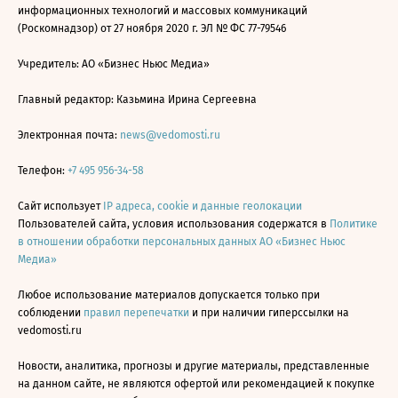
информационных технологий и массовых коммуникаций
(Роскомнадзор) от 27 ноября 2020 г. ЭЛ № ФС 77-79546
Учредитель: АО «Бизнес Ньюс Медиа»
Главный редактор: Казьмина Ирина Сергеевна
Электронная почта:
news@vedomosti.ru
Телефон:
+7 495 956-34-58
Сайт использует
IP адреса, cookie и данные геолокации
Пользователей сайта, условия использования содержатся в
Политике
в отношении обработки персональных данных АО «Бизнес Ньюс
Медиа»
Любое использование материалов допускается только при
соблюдении
правил перепечатки
и при наличии гиперссылки на
vedomosti.ru
Новости, аналитика, прогнозы и другие материалы, представленные
на данном сайте, не являются офертой или рекомендацией к покупке