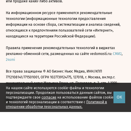
или продаже каких-либо активов.
На информационном ресурсе применяются рекомендательные
технологии (информационные технологии предоставления
информации на основе сбора, систематизации и анализа сведений,
относящихся к предпочтениям пользователей сети «Интернет»,
находящихся на территории Российской Федерации).
Правила применения рекомендательных технологий в виджетах
рекламно-обменной сети, размещенных на сайте vedomosti.ru:
СМИ2
,
24smi
Все права защищены © АО Бизнес Ньюс Медиа, ИНН/КПП
7712108141/771501001, ОГРН 1027739124775, 127018, г. Москва, вн.тер.г.
муниципальный округ Марьина Роща, ул. Полковая, д. 3, стр. 1 1999—
На нашем сайте используются cookie-файлы и технологии
2026
персонализации. Продолжая пользоваться данным сайтом, вы
ОК
подтверждаете свое
согласие
на использование файлов cookie
и технологий персонализации в соответствии с
Политикой в
отношении обработки персональных данных.