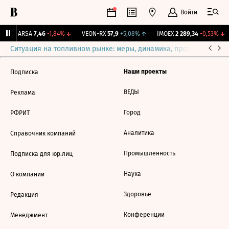
Войти
↑
ARSA
7,46
-1,84%
↓
VEON-RX
57,9
+5,08%
↑
IMOEX
2 289,34
-0,53%
↓
Ситуация на топливном рынке: меры, динамика, прогнозы
Выб
Наши проекты
Подписка
ВЕДЫ
Реклама
Город
РФРИТ
Аналитика
Справочник компаний
Промышленность
Подписка для юр.лиц
Наука
О компании
Здоровье
Редакция
Конференции
Менеджмент