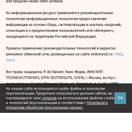
или продаже каких-либо активов.
На информационном ресурсе применяются рекомендательные
технологии (информационные технологии предоставления
информации на основе сбора, систематизации и анализа сведений,
относящихся к предпочтениям пользователей сети «Интернет»,
находящихся на территории Российской Федерации).
Правила применения рекомендательных технологий в виджетах
рекламно-обменной сети, размещенных на сайте vedomosti.ru:
СМИ2
,
24smi
Все права защищены © АО Бизнес Ньюс Медиа, ИНН/КПП
7712108141/771501001, ОГРН 1027739124775, 127018, г. Москва, вн.тер.г.
муниципальный округ Марьина Роща, ул. Полковая, д. 3, стр. 1 1999—
На нашем сайте используются cookie-файлы и технологии
2026
персонализации. Продолжая пользоваться данным сайтом, вы
ОК
подтверждаете свое
согласие
на использование файлов cookie
и технологий персонализации в соответствии с
Политикой в
отношении обработки персональных данных.