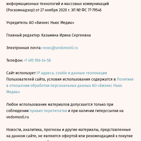
информационных технологий и массовых коммуникаций
(Роскомнадзор) от 27 ноября 2020 г. ЭЛ № ФС 77-79546
Учредитель: АО «Бизнес Ньюс Медиа»
Главный редактор: Казьмина Ирина Сергеевна
Электронная почта:
news@vedomosti.ru
Телефон:
+7 495 956-34-58
Сайт использует
IP адреса, cookie и данные геолокации
Пользователей сайта, условия использования содержатся в
Политике
в отношении обработки персональных данных АО «Бизнес Ньюс
Медиа»
Любое использование материалов допускается только при
соблюдении
правил перепечатки
и при наличии гиперссылки на
vedomosti.ru
Новости, аналитика, прогнозы и другие материалы, представленные
на данном сайте, не являются офертой или рекомендацией к покупке