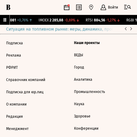
Войти
ж.
12,081
+0,76%
↑
IMOEX
2 285,88
-0,69%
↓
RTSI
884,56
-1,27%
↓
RGBI
11
Ситуация на топливном рынке: меры, динамика, прогнозы
Выб
Наши проекты
Подписка
ВЕДЫ
Реклама
Город
РФРИТ
Аналитика
Справочник компаний
Промышленность
Подписка для юр.лиц
Наука
О компании
Здоровье
Редакция
Конференции
Менеджмент