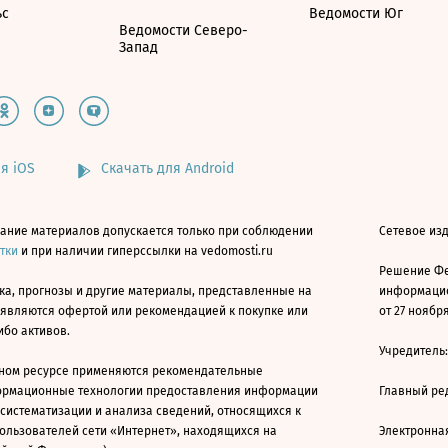
ьс
Ведомости Юг
Ведомости Северо-
Запад
я iOS
Скачать для Android
ание материалов допускается только при соблюдении
Сетевое изд
атки
и при наличии гиперссылки на vedomosti.ru
Решение Фе
ка, прогнозы и другие материалы, представленные на
информацио
 являются офертой или рекомендацией к покупке или
от 27 ноября
ибо активов.
Учредитель
ном ресурсе применяются рекомендательные
ормационные технологии предоставления информации
Главный ре
 систематизации и анализа сведений, относящихся к
ользователей сети «Интернет», находящихся на
Электронна