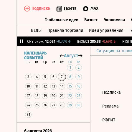
Подписка
Газета
MAX
Глобальные идеи
Бизнес
Экономика
ВЕДЫ
Правила торговли
Идеи управления
Г
Глобальные идеи
Бизнес
Экономик
,78
-1,99%
↓
CNY Бирж.
12,081
+0,76%
↑
IMOEX
2 285,88
-0,69%
↓
RTSI
88
Ситуация на топл
КАЛЕНДАРЬ
Август
СОБЫТИЙ
Пн
Вт
Ср
Чт
Пт
Сб
Вс
1
2
3
4
5
6
7
8
9
10
11
12
13
14
15
16
Подписка
17
18
19
20
21
22
23
24
25
26
27
28
29
30
Реклама
31
РФРИТ
6 августа 2026