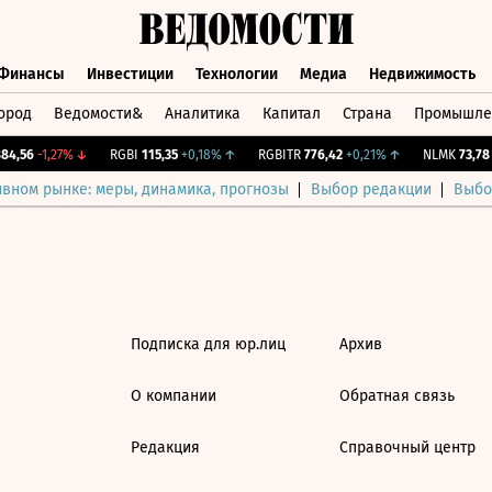
Финансы
Инвестиции
Технологии
Медиа
Недвижимость
ород
Ведомости&
Аналитика
Капитал
Страна
Промышле
а
Финансы
Инвестиции
Технологии
Медиа
Недвижимос
4,56
-1,27%
↓
RGBI
115,35
+0,18%
↑
RGBITR
776,42
+0,21%
↑
NLMK
73,78
-
ивном рынке: меры, динамика, прогнозы
Выбор редакции
Выбо
Подписка для юр.лиц
Архив
О компании
Обратная связь
Редакция
Справочный центр