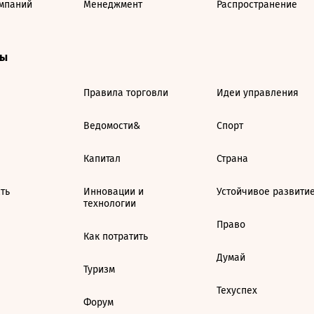
мпаний
Менеджмент
Распространение
ты
Правила торговли
Идеи управления
Ведомости&
Спорт
Капитал
Страна
ть
Инновации и
Устойчивое развити
технологии
Право
Как потратить
Думай
Туризм
Техуспех
Форум