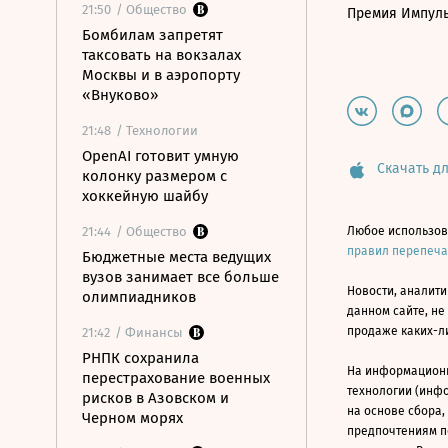
21:50
/ Общество
Премия Импул
Бомбилам запретят
таксовать на вокзалах
Москвы и в аэропорту
«Внуково»
21:48
/ Технологии
OpenAI готовит умную
Скачать дл
колонку размером с
хоккейную шайбу
21:44
/ Общество
Любое использов
правил перепеч
Бюджетные места ведущих
вузов занимает все больше
Новости, аналити
олимпиадников
данном сайте, не
продаже каких-л
21:42
/ Финансы
РНПК сохранила
На информацион
перестрахование военных
технологии (инф
рисков в Азовском и
на основе сбора,
Черном морях
предпочтениям п