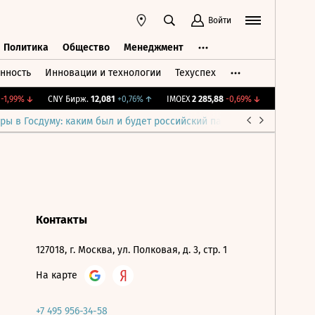
Войти
Политика
Общество
Менеджмент
нность
Инновации и технологии
Техуспех
ть
Политика
Общество
Менеджмент
1,99%
↓
CNY Бирж.
12,081
+0,76%
↑
IMOEX
2 285,88
-0,69%
↓
RTSI
884,56
ры в Госдуму: каким был и будет российский парламент
Война н
Контакты
127018, г. Москва, ул. Полковая, д. 3, стр. 1
На карте
+7 495 956-34-58