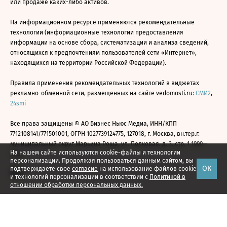
или продаже каких-либо активов.
На информационном ресурсе применяются рекомендательные
технологии (информационные технологии предоставления
информации на основе сбора, систематизации и анализа сведений,
относящихся к предпочтениям пользователей сети «Интернет»,
находящихся на территории Российской Федерации).
Правила применения рекомендательных технологий в виджетах
рекламно-обменной сети, размещенных на сайте vedomosti.ru:
СМИ2
,
24smi
Все права защищены © АО Бизнес Ньюс Медиа, ИНН/КПП
7712108141/771501001, ОГРН 1027739124775, 127018, г. Москва, вн.тер.г.
муниципальный округ Марьина Роща, ул. Полковая, д. 3, стр. 1 1999—
На нашем сайте используются cookie-файлы и технологии
2026
персонализации. Продолжая пользоваться данным сайтом, вы
ОК
подтверждаете свое
согласие
на использование файлов cookie
и технологий персонализации в соответствии с
Политикой в
отношении обработки персональных данных.