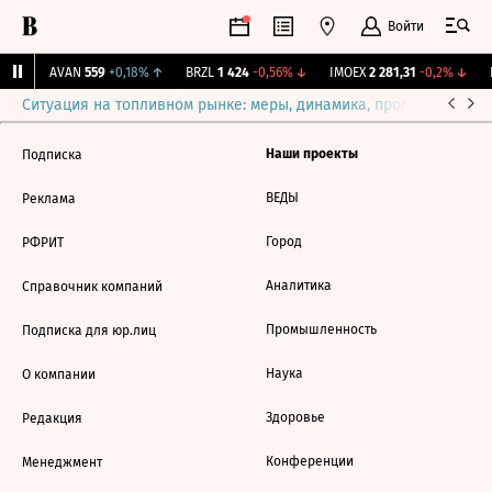
Войти
1%
↑
AVAN
559
+0,18%
↑
BRZL
1 424
-0,56%
↓
IMOEX
2 281,31
-0,2%
↓
R
Ситуация на топливном рынке: меры, динамика, прогнозы
Выб
Наши проекты
Подписка
ВЕДЫ
Реклама
Город
РФРИТ
Аналитика
Справочник компаний
Промышленность
Подписка для юр.лиц
Наука
О компании
Здоровье
Редакция
Конференции
Менеджмент