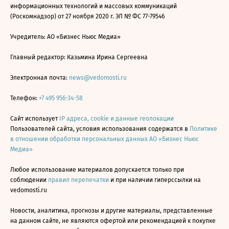
информационных технологий и массовых коммуникаций
(Роскомнадзор) от 27 ноября 2020 г. ЭЛ № ФС 77-79546
Учредитель: АО «Бизнес Ньюс Медиа»
Главный редактор: Казьмина Ирина Сергеевна
Электронная почта:
news@vedomosti.ru
Телефон:
+7 495 956-34-58
Сайт использует
IP адреса, cookie и данные геолокации
Пользователей сайта, условия использования содержатся в
Политике
в отношении обработки персональных данных АО «Бизнес Ньюс
Медиа»
Любое использование материалов допускается только при
соблюдении
правил перепечатки
и при наличии гиперссылки на
vedomosti.ru
Новости, аналитика, прогнозы и другие материалы, представленные
на данном сайте, не являются офертой или рекомендацией к покупке