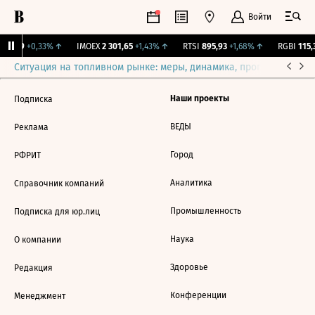
Войти
11,99
+0,33%
↑
IMOEX
2 301,65
+1,43%
↑
RTSI
895,93
+1,68%
↑
RGBI
115,3
Ситуация на топливном рынке: меры, динамика, прогнозы
Выб
Наши проекты
Подписка
ВЕДЫ
Реклама
Город
РФРИТ
Аналитика
Справочник компаний
Промышленность
Подписка для юр.лиц
Наука
О компании
Здоровье
Редакция
Конференции
Менеджмент