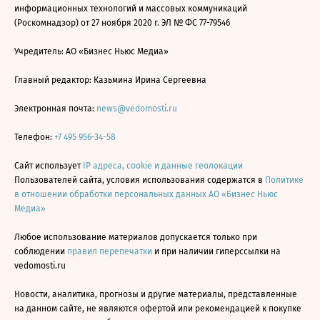
информационных технологий и массовых коммуникаций
(Роскомнадзор) от 27 ноября 2020 г. ЭЛ № ФС 77-79546
Учредитель: АО «Бизнес Ньюс Медиа»
Главный редактор: Казьмина Ирина Сергеевна
Электронная почта:
news@vedomosti.ru
Телефон:
+7 495 956-34-58
Сайт использует
IP адреса, cookie и данные геолокации
Пользователей сайта, условия использования содержатся в
Политике
в отношении обработки персональных данных АО «Бизнес Ньюс
Медиа»
Любое использование материалов допускается только при
соблюдении
правил перепечатки
и при наличии гиперссылки на
vedomosti.ru
Новости, аналитика, прогнозы и другие материалы, представленные
на данном сайте, не являются офертой или рекомендацией к покупке