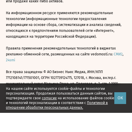
или продаже каких-либо активов.
На информационном ресурсе применяются рекомендательные
технологии (информационные технологии предоставления
информации на основе сбора, систематизации и анализа сведений,
относящихся к предпочтениям пользователей сети «Интернет»,
находящихся на территории Российской Федерации).
Правила применения рекомендательных технологий в виджетах
рекламно-обменной сети, размещенных на сайте vedomosti.ru:
СМИ2
,
24smi
Все права защищены © АО Бизнес Ньюс Медиа, ИНН/КПП
7712108141/771501001, ОГРН 1027739124775, 127018, г. Москва, вн.тер.г.
муниципальный округ Марьина Роща, ул. Полковая, д. 3, стр. 1 1999—
На нашем сайте используются cookie-файлы и технологии
2026
персонализации. Продолжая пользоваться данным сайтом, вы
ОК
подтверждаете свое
согласие
на использование файлов cookie
и технологий персонализации в соответствии с
Политикой в
отношении обработки персональных данных.