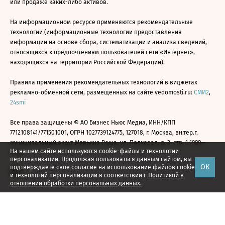
или продаже каких-либо активов.
На информационном ресурсе применяются рекомендательные
технологии (информационные технологии предоставления
информации на основе сбора, систематизации и анализа сведений,
относящихся к предпочтениям пользователей сети «Интернет»,
находящихся на территории Российской Федерации).
Правила применения рекомендательных технологий в виджетах
рекламно-обменной сети, размещенных на сайте vedomosti.ru:
СМИ2
,
24smi
Все права защищены © АО Бизнес Ньюс Медиа, ИНН/КПП
7712108141/771501001, ОГРН 1027739124775, 127018, г. Москва, вн.тер.г.
муниципальный округ Марьина Роща, ул. Полковая, д. 3, стр. 1 1999—
На нашем сайте используются cookie-файлы и технологии
2026
персонализации. Продолжая пользоваться данным сайтом, вы
ОК
подтверждаете свое
согласие
на использование файлов cookie
и технологий персонализации в соответствии с
Политикой в
отношении обработки персональных данных.