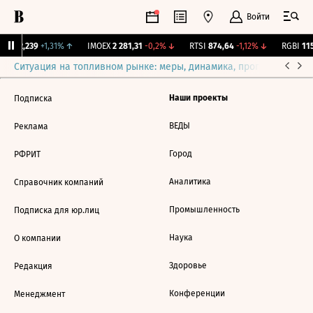
Войти
ж.
12,239
+1,31%
↑
IMOEX
2 281,31
-0,2%
↓
RTSI
874,64
-1,12%
↓
RGBI
115,
Ситуация на топливном рынке: меры, динамика, прогнозы
Выб
Наши проекты
Подписка
ВЕДЫ
Реклама
Город
РФРИТ
Аналитика
Справочник компаний
Промышленность
Подписка для юр.лиц
Наука
О компании
Здоровье
Редакция
Конференции
Менеджмент