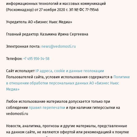
информационных технологий и массовых коммуникаций
(Роскомнадзор) от 27 ноября 2020 г. ЭЛ № ФС 77-79546
Учредитель: АО «Бизнес Ньюс Медиа»
Главный редактор: Казьмина Ирина Сергеевна
Электронная почта:
news@vedomosti.ru
Телефон:
+7 495 956-34-58
Сайт использует
IP адреса, cookie и данные геолокации
Пользователей сайта, условия использования содержатся в
Политике
в отношении обработки персональных данных АО «Бизнес Ньюс
Медиа»
Любое использование материалов допускается только при
соблюдении
правил перепечатки
и при наличии гиперссылки на
vedomosti.ru
Новости, аналитика, прогнозы и другие материалы, представленные
на данном сайте, не являются офертой или рекомендацией к покупке