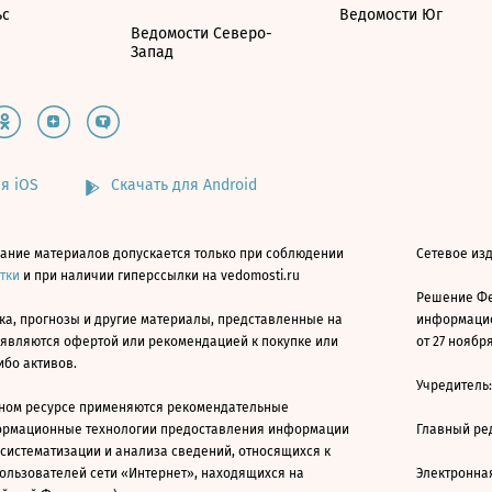
ьс
Ведомости Юг
Ведомости Северо-
Запад
я iOS
Скачать для Android
ание материалов допускается только при соблюдении
Сетевое изд
атки
и при наличии гиперссылки на vedomosti.ru
Решение Фе
ка, прогнозы и другие материалы, представленные на
информацио
 являются офертой или рекомендацией к покупке или
от 27 ноября
ибо активов.
Учредитель
ном ресурсе применяются рекомендательные
ормационные технологии предоставления информации
Главный ре
 систематизации и анализа сведений, относящихся к
ользователей сети «Интернет», находящихся на
Электронна