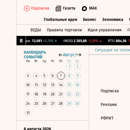
Подписка
Газета
MAX
Глобальные идеи
Бизнес
Экономика
ВЕДЫ
Правила торговли
Идеи управления
Г
Глобальные идеи
Бизнес
Экономик
4%
↓
CNY Бирж.
12,081
+0,76%
↑
IMOEX
2 285,88
-0,69%
↓
RTSI
884,56
-1,
Ситуация на топл
КАЛЕНДАРЬ
Август
СОБЫТИЙ
Пн
Вт
Ср
Чт
Пт
Сб
Вс
1
2
3
4
5
6
7
8
9
10
11
12
13
14
15
16
Подписка
17
18
19
20
21
22
23
24
25
26
27
28
29
30
Реклама
31
РФРИТ
6 августа 2026