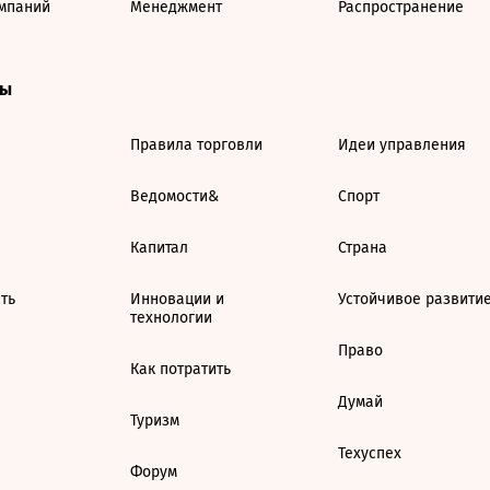
мпаний
Менеджмент
Распространение
ты
Правила торговли
Идеи управления
Ведомости&
Спорт
Капитал
Страна
ть
Инновации и
Устойчивое развити
технологии
Право
Как потратить
Думай
Туризм
Техуспех
Форум