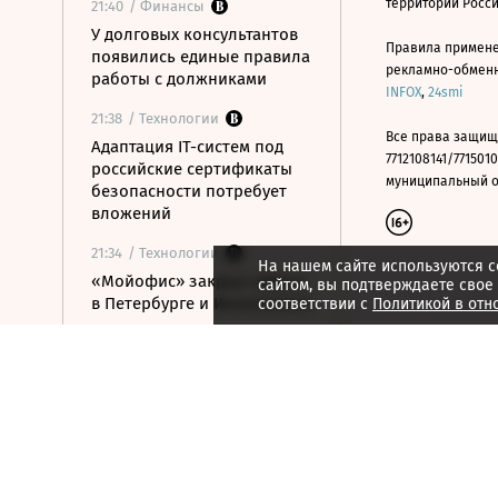
территории Росс
21:40
/ Финансы
У долговых консультантов
Правила примене
появились единые правила
рекламно-обменно
работы с должниками
INFOX
,
24smi
21:38
/ Технологии
Все права защищ
Адаптация IT-систем под
7712108141/7715010
российские сертификаты
муниципальный окр
безопасности потребует
вложений
21:34
/ Технологии
На нашем сайте используются c
«Мойофис» закрыл офисы
сайтом, вы подтверждаете свое
в Петербурге и Иннополисе
соответствии с
Политикой в отн
21:33
/ Политика
Россия поддержала
расширение
авиасообщения с
Казахстаном
21:28
/ Недвижимость