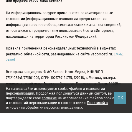
или продаже каких-либо активов.
На информационном ресурсе применяются рекомендательные
технологии (информационные технологии предоставления
информации на основе сбора, систематизации и анализа сведений,
относящихся к предпочтениям пользователей сети «Интернет»,
находящихся на территории Российской Федерации).
Правила применения рекомендательных технологий в виджетах
рекламно-обменной сети, размещенных на сайте vedomosti.ru:
СМИ2
,
24smi
Все права защищены © АО Бизнес Ньюс Медиа, ИНН/КПП
7712108141/771501001, ОГРН 1027739124775, 127018, г. Москва, вн.тер.г.
муниципальный округ Марьина Роща, ул. Полковая, д. 3, стр. 1 1999—
На нашем сайте используются cookie-файлы и технологии
2026
персонализации. Продолжая пользоваться данным сайтом, вы
ОК
подтверждаете свое
согласие
на использование файлов cookie
и технологий персонализации в соответствии с
Политикой в
отношении обработки персональных данных.