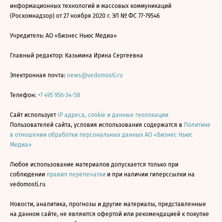
информационных технологий и массовых коммуникаций
(Роскомнадзор) от 27 ноября 2020 г. ЭЛ № ФС 77-79546
Учредитель: АО «Бизнес Ньюс Медиа»
Главный редактор: Казьмина Ирина Сергеевна
Электронная почта:
news@vedomosti.ru
Телефон:
+7 495 956-34-58
Сайт использует
IP адреса, cookie и данные геолокации
Пользователей сайта, условия использования содержатся в
Политике
в отношении обработки персональных данных АО «Бизнес Ньюс
Медиа»
Любое использование материалов допускается только при
соблюдении
правил перепечатки
и при наличии гиперссылки на
vedomosti.ru
Новости, аналитика, прогнозы и другие материалы, представленные
на данном сайте, не являются офертой или рекомендацией к покупке