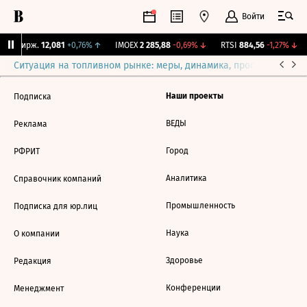
Войти
CNY Бирж.
12,081
+0,76%
↑
IMOEX
2 285,88
-0,69%
↓
RTSI
884,56
-1,27%
↓
Ситуация на топливном рынке: меры, динамика, прогнозы
Выб
Наши проекты
Подписка
ВЕДЫ
Реклама
Город
РФРИТ
Аналитика
Справочник компаний
Промышленность
Подписка для юр.лиц
Наука
О компании
Здоровье
Редакция
Конференции
Менеджмент