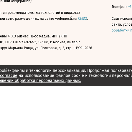
ийской Федерации).
Телефон:
+7
ния рекомендательных технологий в виджетах
й сети, размещенных на сайте vedomosti.ru:
СМИ2
,
Сайт испол
сайта, усл
обработки 
ены © АО Бизнес Ньюс Медиа, ИНН/КПП
01, ОГРН 1027739124775, 127018, г. Москва, вн.тер.г.
уг Марьина Роща, ул. Полковая, д. 3, стр. 1 1999—2026
ookie-файлы и технологии персонализации. Продолжая пользоват
согласие
на использование файлов cookie и технологий персонал
ошении обработки персональных данных.