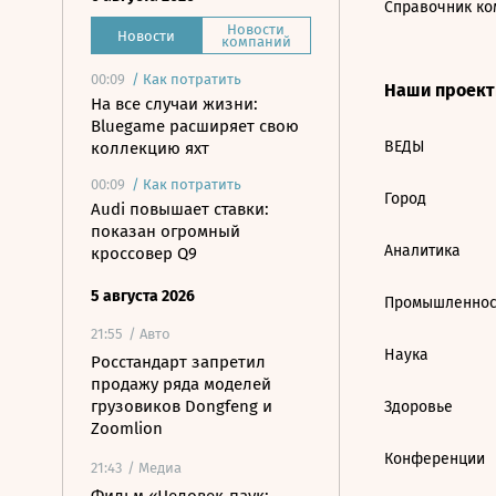
Справочник ко
Новости
Новости
компаний
00:09
/
Как потратить
Наши проек
На все случаи жизни:
Bluegame расширяет свою
ВЕДЫ
коллекцию яхт
00:09
/
Как потратить
Город
Audi повышает ставки:
показан огромный
Аналитика
кроссовер Q9
5 августа 2026
Промышленнос
21:55
/ Авто
Наука
Росстандарт запретил
продажу ряда моделей
грузовиков Dongfeng и
Здоровье
Zoomlion
Конференции
21:43
/ Медиа