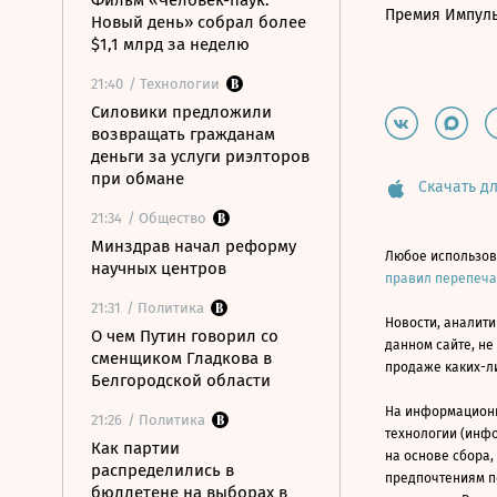
Фильм «Человек-паук:
Премия Импул
Новый день» собрал более
$1,1 млрд за неделю
21:40
/ Технологии
Силовики предложили
возвращать гражданам
деньги за услуги риэлторов
при обмане
Скачать дл
21:34
/ Общество
Минздрав начал реформу
Любое использов
научных центров
правил перепеч
21:31
/ Политика
Новости, аналити
О чем Путин говорил со
данном сайте, не
сменщиком Гладкова в
продаже каких-л
Белгородской области
На информацион
21:26
/ Политика
технологии (инф
Как партии
на основе сбора,
распределились в
предпочтениям п
бюллетене на выборах в