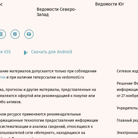
ьс
Ведомости Юг
Ведомости Северо-
Запад
я iOS
Скачать для Android
ание материалов допускается только при соблюдении
Сетевое изд
атки
и при наличии гиперссылки на vedomosti.ru
Решение Фе
ка, прогнозы и другие материалы, представленные на
информацио
 являются офертой или рекомендацией к покупке или
от 27 ноября
ибо активов.
Учредитель
ном ресурсе применяются рекомендательные
ормационные технологии предоставления информации
Главный ре
 систематизации и анализа сведений, относящихся к
ользователей сети «Интернет», находящихся на
Электронна