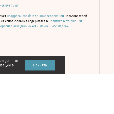
 495 956-34-58
ьзует
IP адреса, cookie и данные геолокации
Пользователей
овия использования содержатся в
Политике в отношении
персональных данных АО «Бизнес Ньюс Медиа»
ься данным
Принять
изации в