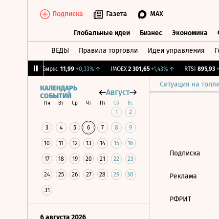
Подписка
Газета
MAX
Глобальные идеи
Бизнес
Экономика
ВЕДЫ
Правила торговли
Идеи управления
Г
Глобальные идеи
Бизнес
Экономик
,49%
↑
CNY Бирж.
11,99
+0,33%
↑
IMOEX
2 301,65
+1,43%
↑
RTSI
895,93
+1
Ситуация на топл
КАЛЕНДАРЬ
Август
СОБЫТИЙ
Пн
Вт
Ср
Чт
Пт
Сб
Вс
1
2
3
4
5
6
7
8
9
10
11
12
13
14
15
16
Подписка
17
18
19
20
21
22
23
24
25
26
27
28
29
30
Реклама
31
РФРИТ
6 августа 2026