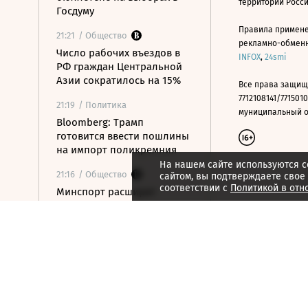
территории Росс
Госдуму
Правила примене
21:21
/ Общество
рекламно-обменно
Число рабочих въездов в
INFOX
,
24smi
РФ граждан Центральной
Азии сократилось на 15%
Все права защищ
7712108141/7715010
21:19
/ Политика
муниципальный окр
Bloomberg: Трамп
готовится ввести пошлины
на импорт поликремния
На нашем сайте используются c
21:16
/ Общество
сайтом, вы подтверждаете свое
соответствии с
Политикой в отн
Минспорт расширит
перечень спортивных
организаций для
налогового вычета
21:10
/ Экономика
Почему нефтегазовые
доходы бюджета в июле
достигли максимума с