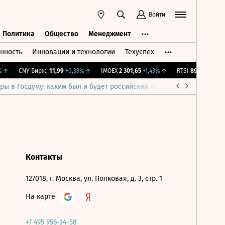
Войти
Политика
Общество
Менеджмент
нность
Инновации и технологии
Техуспех
ть
Политика
Общество
Менеджмент
↑
CNY Бирж.
11,99
+0,33%
↑
IMOEX
2 301,65
+1,43%
↑
RTSI
895,93
+1,68%
ры в Госдуму: каким был и будет российский парламент
Война н
Контакты
127018, г. Москва, ул. Полковая, д. 3, стр. 1
На карте
+7 495 956-34-58