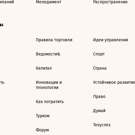
мпаний
Менеджмент
Распространение
ты
Правила торговли
Идеи управления
Ведомости&
Спорт
Капитал
Страна
ть
Инновации и
Устойчивое развити
технологии
Право
Как потратить
Думай
Туризм
Техуспех
Форум