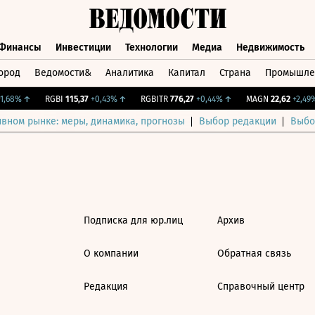
Финансы
Инвестиции
Технологии
Медиа
Недвижимость
ород
Ведомости&
Аналитика
Капитал
Страна
Промышле
а
Финансы
Инвестиции
Технологии
Медиа
Недвижимос
,68%
↑
RGBI
115,37
+0,43%
↑
RGBITR
776,27
+0,44%
↑
MAGN
22,62
+2,49%
ивном рынке: меры, динамика, прогнозы
Выбор редакции
Выбо
Подписка для юр.лиц
Архив
О компании
Обратная связь
Редакция
Справочный центр