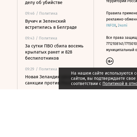
территории Росс
делу об убийстве
09:46
/ Политика
Правила примене
рекламно-обменно
Вучич и Зеленский
INFOX
,
24smi
встретились в Белграде
Все права защищ
09:43
/ Политика
7712108141/7715010
За сутки ПВО сбила восемь
муниципальный окр
крылатых ракет и 828
беспилотников
09:29
/ Политика
На нашем сайте используются c
Новая Зеландия расширила
сайтом, вы подтверждаете свое
санкции против России
соответствии с
Политикой в отн
09:21
/ Политика
Армия Россия установила
контроль над Ивановкой в
Харьковской области
09:19
/ Стиль жизни
World Skate допустила