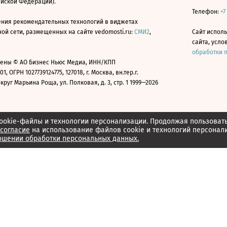
ийской Федерации).
Телефон:
+7
ния рекомендательных технологий в виджетах
й сети, размещенных на сайте vedomosti.ru:
СМИ2
,
Сайт испол
сайта, усл
обработки 
ены © АО Бизнес Ньюс Медиа, ИНН/КПП
01, ОГРН 1027739124775, 127018, г. Москва, вн.тер.г.
уг Марьина Роща, ул. Полковая, д. 3, стр. 1 1999—2026
ookie-файлы и технологии персонализации. Продолжая пользоват
согласие
на использование файлов cookie и технологий персонал
ошении обработки персональных данных.