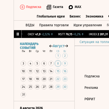
Подписка
Газета
MAX
Глобальные идеи
Бизнес
Экономика
ВЕДЫ
Правила торговли
Идеи управления
Г
Глобальные идеи
Бизнес
Экономик
12,239
+1,31%
↑
OKEY
41,9
+2,52%
↑
MSTT
76,15
+0,2%
↑
IMOEX
2 281,31
-
Ситуация на топл
КАЛЕНДАРЬ
Август
СОБЫТИЙ
Пн
Вт
Ср
Чт
Пт
Сб
Вс
1
2
3
4
5
6
7
8
9
10
11
12
13
14
15
16
Подписка
17
18
19
20
21
22
23
24
25
26
27
28
29
30
Реклама
31
РФРИТ
8 августа 2026