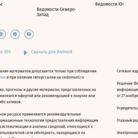
ьс
Ведомости Юг
Ведомости Северо-
Запад
я iOS
Скачать для Android
ание материалов допускается только при соблюдении
Сетевое изд
атки
и при наличии гиперссылки на vedomosti.ru
Решение Фе
ка, прогнозы и другие материалы, представленные на
информацио
 являются офертой или рекомендацией к покупке или
от 27 ноября
ибо активов.
Учредитель
ном ресурсе применяются рекомендательные
ормационные технологии предоставления информации
Главный ре
 систематизации и анализа сведений, относящихся к
ользователей сети «Интернет», находящихся на
Электронна