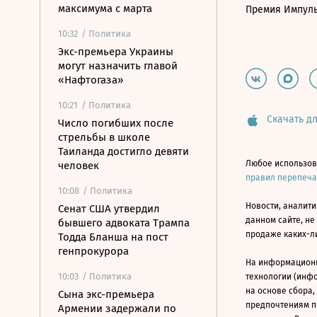
максимума с марта
Премия Импул
10:32
/ Политика
Экс-премьера Украины
могут назначить главой
«Нафтогаза»
10:21
/ Политика
Скачать дл
Число погибших после
стрельбы в школе
Таиланда достигло девяти
Любое использов
человек
правил перепеч
10:08
/ Политика
Новости, аналити
Сенат США утвердил
данном сайте, не
бывшего адвоката Трампа
продаже каких-л
Тодда Бланша на пост
генпрокурора
На информацион
10:03
/ Политика
технологии (инф
на основе сбора,
Сына экс-премьера
предпочтениям п
Армении задержали по