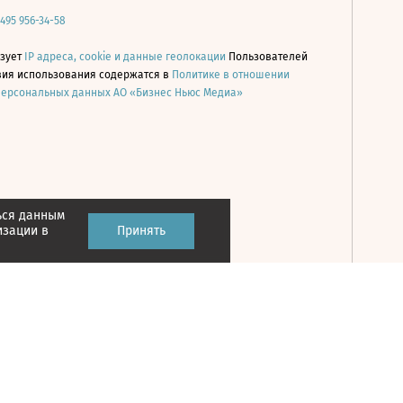
 495 956-34-58
ьзует
IP адреса, cookie и данные геолокации
Пользователей
овия использования содержатся в
Политике в отношении
персональных данных АО «Бизнес Ньюс Медиа»
ься данным
Принять
изации в