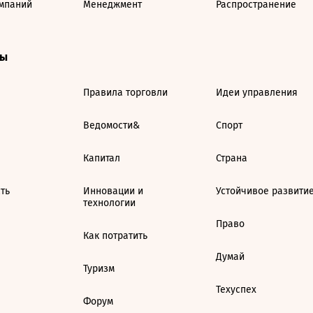
мпаний
Менеджмент
Распространение
ты
Правила торговли
Идеи управления
Ведомости&
Спорт
Капитал
Страна
ть
Инновации и
Устойчивое развити
технологии
Право
Как потратить
Думай
Туризм
Техуспех
Форум