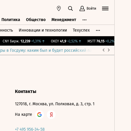
Войти
Политика
Общество
Менеджмент
нность
Инновации и технологии
Техуспех
ть
Политика
Общество
Менеджмент
CNY Бирж.
12,239
+1,31%
↑
OKEY
41,9
+2,52%
↑
MSTT
76,15
+0,2%
↑
IMOE
ры в Госдуму: каким был и будет российский парламент
Война н
Контакты
127018, г. Москва, ул. Полковая, д. 3, стр. 1
На карте
+7 495 956-34-58