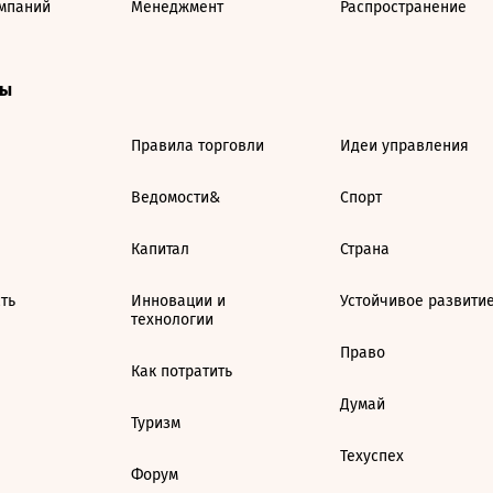
мпаний
Менеджмент
Распространение
ты
Правила торговли
Идеи управления
Ведомости&
Спорт
Капитал
Страна
ть
Инновации и
Устойчивое развити
технологии
Право
Как потратить
Думай
Туризм
Техуспех
Форум