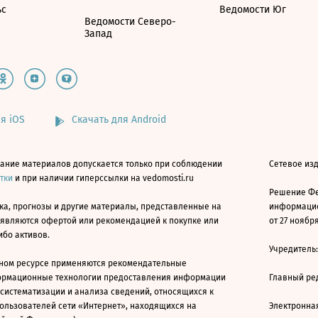
ьс
Ведомости Юг
Ведомости Северо-
Запад
я iOS
Скачать для Android
ание материалов допускается только при соблюдении
Сетевое изд
атки
и при наличии гиперссылки на vedomosti.ru
Решение Фе
ка, прогнозы и другие материалы, представленные на
информацио
 являются офертой или рекомендацией к покупке или
от 27 ноября
ибо активов.
Учредитель
ном ресурсе применяются рекомендательные
ормационные технологии предоставления информации
Главный ре
 систематизации и анализа сведений, относящихся к
ользователей сети «Интернет», находящихся на
Электронна