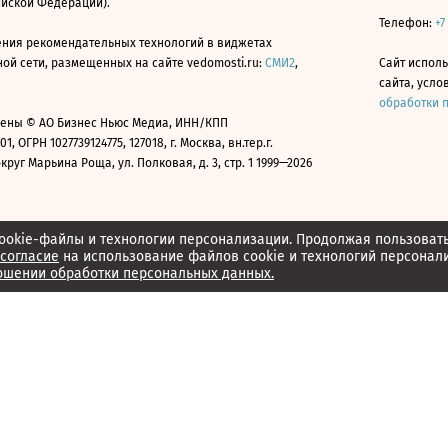
ийской Федерации).
Телефон:
+7
ния рекомендательных технологий в виджетах
й сети, размещенных на сайте vedomosti.ru:
СМИ2
,
Сайт испол
сайта, усл
обработки 
ены © АО Бизнес Ньюс Медиа, ИНН/КПП
01, ОГРН 1027739124775, 127018, г. Москва, вн.тер.г.
уг Марьина Роща, ул. Полковая, д. 3, стр. 1 1999—2026
ookie-файлы и технологии персонализации. Продолжая пользоват
согласие
на использование файлов cookie и технологий персонал
ошении обработки персональных данных.