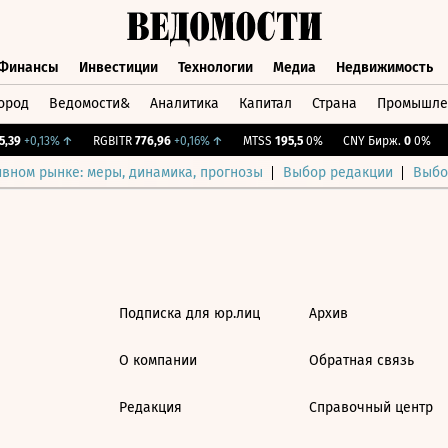
Финансы
Инвестиции
Технологии
Медиа
Недвижимость
ород
Ведомости&
Аналитика
Капитал
Страна
Промышле
а
Финансы
Инвестиции
Технологии
Медиа
Недвижимос
,39
+0,13%
↑
RGBITR
776,96
+0,16%
↑
MTSS
195,5
0%
CNY Бирж.
0
0%
ивном рынке: меры, динамика, прогнозы
Выбор редакции
Выбо
Подписка для юр.лиц
Архив
О компании
Обратная связь
Редакция
Справочный центр