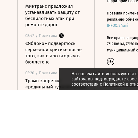
территории Росс
Минтранс предложил
устанавливать защиту от
Правила примене
беспилотных атак при
рекламно-обменно
ремонте дорог
INFOX
,
24smi
03:42
/ Политика
Все права защищ
«Яблоко» подверглось
7712108141/7715010
серьезной критике после
муниципальный окр
того, как стало вторым в
бюллетене
03:20
/ Политика
На нашем сайте используются c
сайтом, вы подтверждаете свое
Трамп запретил
соответствии с
Политикой в отн
«родильный туризм» в США
6 августа 2026
21:59
/ Экономика
ТПП предложила изменить
процедуру банкротства для
пострадавших от БПЛА
селлеров