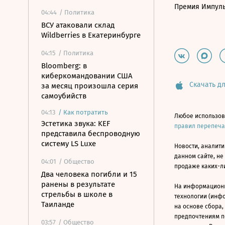
Премия Импул
04:44
/ Политика
ВСУ атаковали склад
Wildberries в Екатеринбурге
04:15
/ Политика
Bloomberg: в
киберкомандовании США
Скачать дл
за месяц произошла серия
самоубийств
04:13
/
Как потратить
Любое использов
Эстетика звука: KEF
правил перепеч
представила беспроводную
систему LS Luxe
Новости, аналити
данном сайте, не
04:01
/ Общество
продаже каких-л
Два человека погибли и 15
ранены в результате
На информацион
стрельбы в школе в
технологии (инф
Таиланде
на основе сбора,
предпочтениям п
03:57
/ Общество