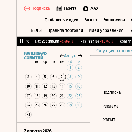
Подписка
Газета
MAX
Глобальные идеи
Бизнес
Экономика
ВЕДЫ
Правила торговли
Идеи управления
Г
Глобальные идеи
Бизнес
Экономик
CNY Бирж.
0
0%
IMOEX
2 285,88
-0,69%
↓
RTSI
884,56
-1,27%
↓
RGBI
115
Ситуация на топл
КАЛЕНДАРЬ
Август
СОБЫТИЙ
Пн
Вт
Ср
Чт
Пт
Сб
Вс
1
2
3
4
5
6
7
8
9
10
11
12
13
14
15
16
Подписка
17
18
19
20
21
22
23
24
25
26
27
28
29
30
Реклама
31
РФРИТ
7 августа 2026