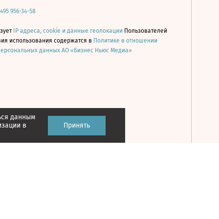
 495 956-34-58
ьзует
IP адреса, cookie и данные геолокации
Пользователей
овия использования содержатся в
Политике в отношении
персональных данных АО «Бизнес Ньюс Медиа»
ься данным
Принять
изации в