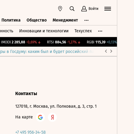
Войти
Политика
Общество
Менеджмент
нность
Инновации и технологии
Техуспех
ть
Политика
Общество
Менеджмент
IMOEX
2 285,88
-0,69%
↓
RTSI
884,56
-1,27%
↓
RGBI
115,39
+0,13%
↑
RGBI
ры в Госдуму: каким был и будет российский парламент
Война н
Контакты
127018, г. Москва, ул. Полковая, д. 3, стр. 1
На карте
+7 495 956-34-58