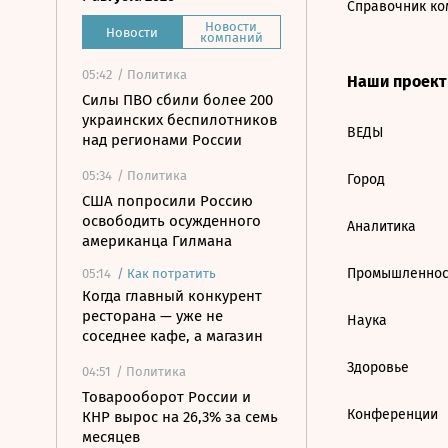
Справочник ко
Новости
Новости
компаний
05:42
/ Политика
Наши проек
Силы ПВО сбили более 200
украинских беспилотников
ВЕДЫ
над регионами России
05:34
/ Политика
Город
США попросили Россию
освободить осужденного
Аналитика
американца Гилмана
Промышленнос
05:14
/
Как потратить
Когда главный конкурент
ресторана — уже не
Наука
соседнее кафе, а магазин
Здоровье
04:51
/ Политика
Товарооборот России и
Конференции
КНР вырос на 26,3% за семь
месяцев