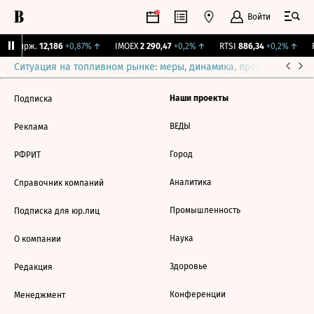
Войти
NY Бирж.
12,186
+0,87%
↑
IMOEX
2 290,47
+0,2%
↑
RTSI
886,34
+0,2%
↑
R
Ситуация на топливном рынке: меры, динамика, прогнозы
Выб
Наши проекты
Подписка
ВЕДЫ
Реклама
Город
РФРИТ
Аналитика
Справочник компаний
Промышленность
Подписка для юр.лиц
Наука
О компании
Здоровье
Редакция
Конференции
Менеджмент