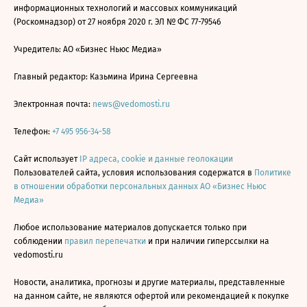
информационных технологий и массовых коммуникаций
(Роскомнадзор) от 27 ноября 2020 г. ЭЛ № ФС 77-79546
Учредитель: АО «Бизнес Ньюс Медиа»
Главный редактор: Казьмина Ирина Сергеевна
Электронная почта:
news@vedomosti.ru
Телефон:
+7 495 956-34-58
Сайт использует
IP адреса, cookie и данные геолокации
Пользователей сайта, условия использования содержатся в
Политике
в отношении обработки персональных данных АО «Бизнес Ньюс
Медиа»
Любое использование материалов допускается только при
соблюдении
правил перепечатки
и при наличии гиперссылки на
vedomosti.ru
Новости, аналитика, прогнозы и другие материалы, представленные
на данном сайте, не являются офертой или рекомендацией к покупке