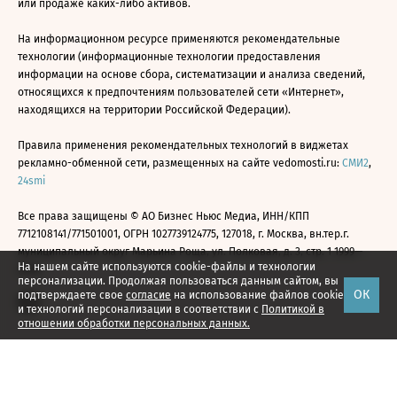
или продаже каких-либо активов.
На информационном ресурсе применяются рекомендательные
технологии (информационные технологии предоставления
информации на основе сбора, систематизации и анализа сведений,
относящихся к предпочтениям пользователей сети «Интернет»,
находящихся на территории Российской Федерации).
Правила применения рекомендательных технологий в виджетах
рекламно-обменной сети, размещенных на сайте vedomosti.ru:
СМИ2
,
24smi
Все права защищены © АО Бизнес Ньюс Медиа, ИНН/КПП
7712108141/771501001, ОГРН 1027739124775, 127018, г. Москва, вн.тер.г.
муниципальный округ Марьина Роща, ул. Полковая, д. 3, стр. 1 1999—
На нашем сайте используются cookie-файлы и технологии
2026
персонализации. Продолжая пользоваться данным сайтом, вы
ОК
подтверждаете свое
согласие
на использование файлов cookie
и технологий персонализации в соответствии с
Политикой в
отношении обработки персональных данных.