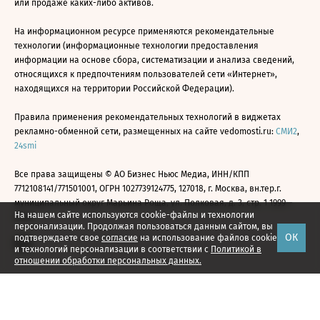
или продаже каких-либо активов.
На информационном ресурсе применяются рекомендательные
технологии (информационные технологии предоставления
информации на основе сбора, систематизации и анализа сведений,
относящихся к предпочтениям пользователей сети «Интернет»,
находящихся на территории Российской Федерации).
Правила применения рекомендательных технологий в виджетах
рекламно-обменной сети, размещенных на сайте vedomosti.ru:
СМИ2
,
24smi
Все права защищены © АО Бизнес Ньюс Медиа, ИНН/КПП
7712108141/771501001, ОГРН 1027739124775, 127018, г. Москва, вн.тер.г.
муниципальный округ Марьина Роща, ул. Полковая, д. 3, стр. 1 1999—
На нашем сайте используются cookie-файлы и технологии
2026
персонализации. Продолжая пользоваться данным сайтом, вы
ОК
подтверждаете свое
согласие
на использование файлов cookie
и технологий персонализации в соответствии с
Политикой в
отношении обработки персональных данных.