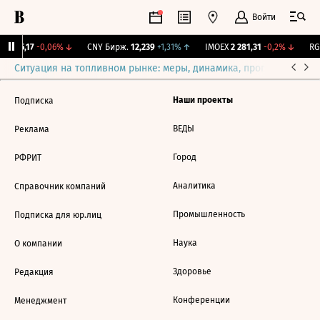
Войти
BI
115,17
-0,06%
↓
CNY Бирж.
12,239
+1,31%
↑
IMOEX
2 281,31
-0,2%
↓
RGB
Ситуация на топливном рынке: меры, динамика, прогнозы
Выб
Наши проекты
Подписка
ВЕДЫ
Реклама
Город
РФРИТ
Аналитика
Справочник компаний
Промышленность
Подписка для юр.лиц
Наука
О компании
Здоровье
Редакция
Конференции
Менеджмент