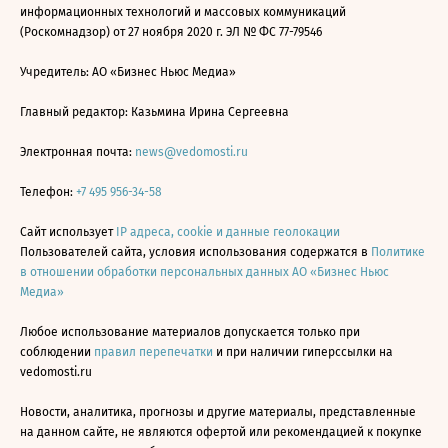
информационных технологий и массовых коммуникаций
(Роскомнадзор) от 27 ноября 2020 г. ЭЛ № ФС 77-79546
Учредитель: АО «Бизнес Ньюс Медиа»
Главный редактор: Казьмина Ирина Сергеевна
Электронная почта:
news@vedomosti.ru
Телефон:
+7 495 956-34-58
Сайт использует
IP адреса, cookie и данные геолокации
Пользователей сайта, условия использования содержатся в
Политике
в отношении обработки персональных данных АО «Бизнес Ньюс
Медиа»
Любое использование материалов допускается только при
соблюдении
правил перепечатки
и при наличии гиперссылки на
vedomosti.ru
Новости, аналитика, прогнозы и другие материалы, представленные
на данном сайте, не являются офертой или рекомендацией к покупке