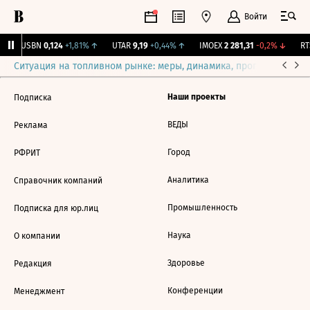
Войти
↑
USBN
0,124
+1,81%
↑
UTAR
9,19
+0,44%
↑
IMOEX
2 281,31
-0,2%
↓
RTS
Ситуация на топливном рынке: меры, динамика, прогнозы
Выб
Наши проекты
Подписка
ВЕДЫ
Реклама
Город
РФРИТ
Аналитика
Справочник компаний
Промышленность
Подписка для юр.лиц
Наука
О компании
Здоровье
Редакция
Конференции
Менеджмент