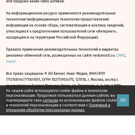
или продаже каких-либо активов.
На информационном ресурсе применяются рекомендательные
технологии (информационные технологии предоставления
информации на основе сбора, систематизации и анализа сведений,
относящихся к предпочтениям пользователей сети «Интернет»,
находящихся на территории Российской Федерации).
Правила применения рекомендательных технологий в виджетах
рекламно-обменной сети, размещенных на сайте vedomosti.ru:
СМИ2
,
24smi
Все права защищены © АО Бизнес Ньюс Медиа, ИНН/КПП
7712108141/771501001, ОГРН 1027739124775, 127018, г. Москва, вн.тер.г.
муниципальный округ Марьина Роща, ул. Полковая, д. 3, стр. 1 1999—
На нашем сайте используются cookie-файлы и технологии
2026
персонализации. Продолжая пользоваться данным сайтом, вы
ОК
подтверждаете свое
согласие
на использование файлов cookie
и технологий персонализации в соответствии с
Политикой в
отношении обработки персональных данных.