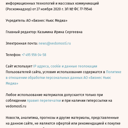
информационных технологий и массовых коммуникаций
(Роскомнадзор) от 27 ноября 2020 г. ЭЛ № ФС 77-79546
Учредитель: АО «Бизнес Ньюс Медиа»
Главный редактор: Казьмина Ирина Сергеевна
Электронная почта:
news@vedomosti.ru
Телефон:
+7 495 956-34-58
Сайт использует
IP адреса, cookie и данные геолокации
Пользователей сайта, условия использования содержатся в
Политике
в отношении обработки персональных данных АО «Бизнес Ньюс
Медиа»
Любое использование материалов допускается только при
соблюдении
правил перепечатки
и при наличии гиперссылки на
vedomosti.ru
Новости, аналитика, прогнозы и другие материалы, представленные
на данном сайте, не являются офертой или рекомендацией к покупке