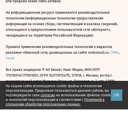
или продаже каких-либо активов.
На информационном ресурсе применяются рекомендательные
технологии (информационные технологии предоставления
информации на основе сбора, систематизации и анализа сведений,
относящихся к предпочтениям пользователей сети «Интернет»,
находящихся на территории Российской Федерации).
Правила применения рекомендательных технологий в виджетах
рекламно-обменной сети, размещенных на сайте vedomosti.ru:
СМИ2
,
24smi
Все права защищены © АО Бизнес Ньюс Медиа, ИНН/КПП
7712108141/771501001, ОГРН 1027739124775, 127018, г. Москва, вн.тер.г.
муниципальный округ Марьина Роща, ул. Полковая, д. 3, стр. 1 1999—
На нашем сайте используются cookie-файлы и технологии
2026
персонализации. Продолжая пользоваться данным сайтом, вы
ОК
подтверждаете свое
согласие
на использование файлов cookie
и технологий персонализации в соответствии с
Политикой в
отношении обработки персональных данных.