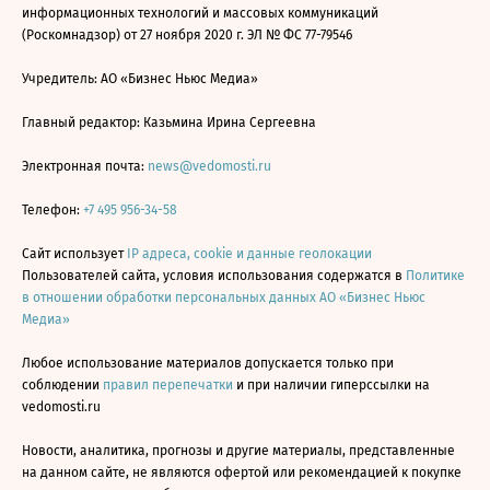
информационных технологий и массовых коммуникаций
(Роскомнадзор) от 27 ноября 2020 г. ЭЛ № ФС 77-79546
Учредитель: АО «Бизнес Ньюс Медиа»
Главный редактор: Казьмина Ирина Сергеевна
Электронная почта:
news@vedomosti.ru
Телефон:
+7 495 956-34-58
Сайт использует
IP адреса, cookie и данные геолокации
Пользователей сайта, условия использования содержатся в
Политике
в отношении обработки персональных данных АО «Бизнес Ньюс
Медиа»
Любое использование материалов допускается только при
соблюдении
правил перепечатки
и при наличии гиперссылки на
vedomosti.ru
Новости, аналитика, прогнозы и другие материалы, представленные
на данном сайте, не являются офертой или рекомендацией к покупке