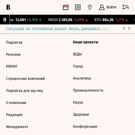
Войти
Y Бирж.
12,081
+0,76%
↑
IMOEX
2 285,88
-0,69%
↓
RTSI
884,56
-1,27%
↓
R
Ситуация на топливном рынке: меры, динамика, прогнозы
Выб
Наши проекты
Подписка
ВЕДЫ
Реклама
Город
РФРИТ
Аналитика
Справочник компаний
Промышленность
Подписка для юр.лиц
Наука
О компании
Здоровье
Редакция
Конференции
Менеджмент