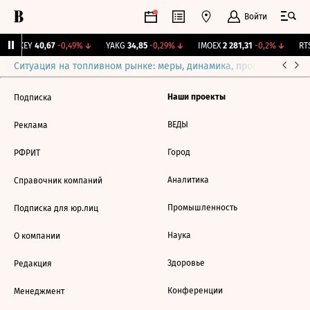
Войти
OKEY
40,67
-0,49%
↓
YAKG
34,85
-0,29%
↓
IMOEX
2 281,31
-0,2%
↓
RTS
Ситуация на топливном рынке: меры, динамика, прогнозы
Выб
Наши проекты
Подписка
ВЕДЫ
Реклама
Город
РФРИТ
Аналитика
Справочник компаний
Промышленность
Подписка для юр.лиц
Наука
О компании
Здоровье
Редакция
Конференции
Менеджмент