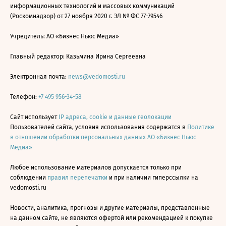
информационных технологий и массовых коммуникаций
(Роскомнадзор) от 27 ноября 2020 г. ЭЛ № ФС 77-79546
Учредитель: АО «Бизнес Ньюс Медиа»
Главный редактор: Казьмина Ирина Сергеевна
Электронная почта:
news@vedomosti.ru
Телефон:
+7 495 956-34-58
Сайт использует
IP адреса, cookie и данные геолокации
Пользователей сайта, условия использования содержатся в
Политике
в отношении обработки персональных данных АО «Бизнес Ньюс
Медиа»
Любое использование материалов допускается только при
соблюдении
правил перепечатки
и при наличии гиперссылки на
vedomosti.ru
Новости, аналитика, прогнозы и другие материалы, представленные
на данном сайте, не являются офертой или рекомендацией к покупке