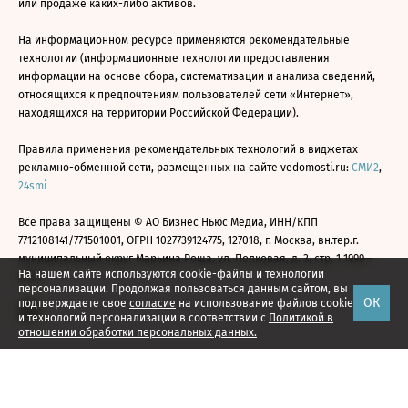
или продаже каких-либо активов.
На информационном ресурсе применяются рекомендательные
технологии (информационные технологии предоставления
информации на основе сбора, систематизации и анализа сведений,
относящихся к предпочтениям пользователей сети «Интернет»,
находящихся на территории Российской Федерации).
Правила применения рекомендательных технологий в виджетах
рекламно-обменной сети, размещенных на сайте vedomosti.ru:
СМИ2
,
24smi
Все права защищены © АО Бизнес Ньюс Медиа, ИНН/КПП
7712108141/771501001, ОГРН 1027739124775, 127018, г. Москва, вн.тер.г.
муниципальный округ Марьина Роща, ул. Полковая, д. 3, стр. 1 1999—
На нашем сайте используются cookie-файлы и технологии
2026
персонализации. Продолжая пользоваться данным сайтом, вы
ОК
подтверждаете свое
согласие
на использование файлов cookie
и технологий персонализации в соответствии с
Политикой в
отношении обработки персональных данных.